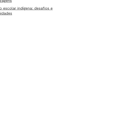
izagens
lo escolar indígena: desafios e
nidades