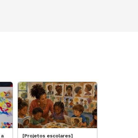
 a
[Projetos escolares]
[Projetos es