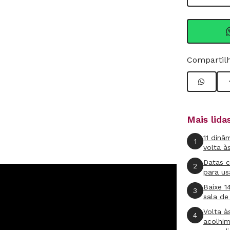
Compartilh
Mais lid
11 dinâ
1
volta à
Datas 
2
para us
Baixe 1
3
sala de
Volta à
4
acolhi