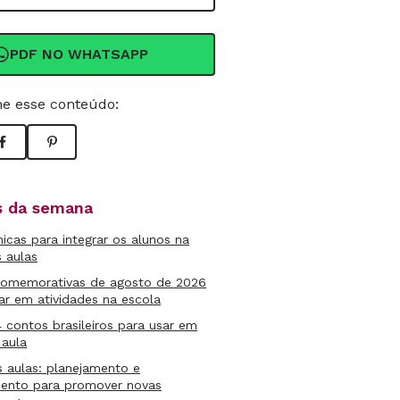
PDF NO WHATSAPP
e esse conteúdo:
as da semana
micas para integrar os alunos na
s aulas
comemorativas de agosto de 2026
ar em atividades na escola
4 contos brasileiros para usar em
 aula
s aulas: planejamento e
mento para promover novas