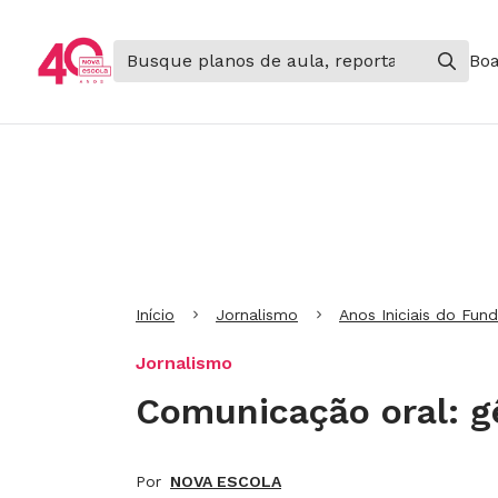
Boa
Ir para Cabeçalho
Ir para Menu
Ir para conteúdo principal
Ir para Rodapé
Início
Jornalismo
Anos Iniciais do Fun
Jornalismo
Comunicação oral: g
Por
NOVA ESCOLA