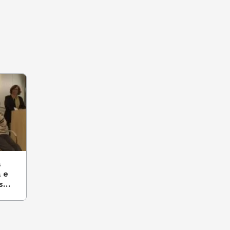
a
 e
s