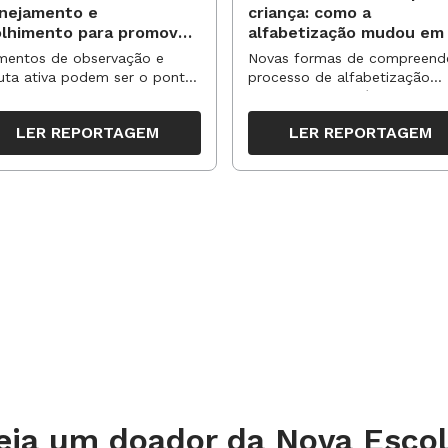
anejamento e
criança: como a
olhimento para promover
alfabetização mudou em
vas aprendizagens
anos?
entos de observação e
Novas formas de compreend
uta ativa podem ser o ponto
processo de alfabetização
partida para reorganizar
influenciaram políticas e
pos, espaços e propostas no
práticas, transformando o en
LER REPORTAGEM
LER REPORTAGEM
undo semestre
da leitura e da escrita
eja um doador da Nova Escol