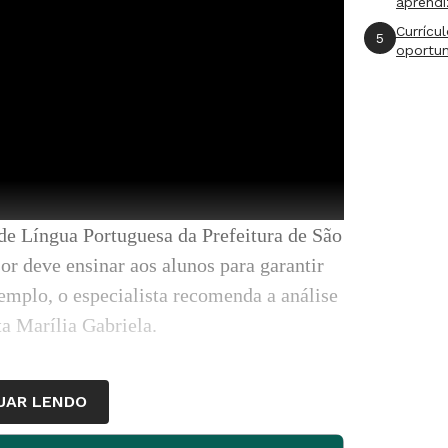
aprend
Currícu
5
oportu
de Língua Portuguesa da Prefeitura de São
or deve ensinar aos alunos para garantir
emplo, o especialista recomenda a análise
ta Marília Gabriela.
UAR LENDO