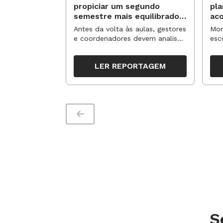
propiciar um segundo
pl
semestre mais equilibrado
ac
para os professores?
no
Antes da volta às aulas, gestores
Mom
e coordenadores devem analisar
esc
resultados, definir prioridades e
de 
organizar ações para orientar o
tem
LER REPORTAGEM
trabalho pedagógico ao longo
seg
do período
S