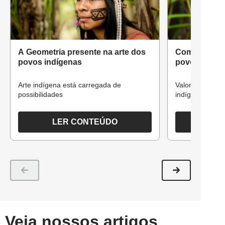
A Geometria presente na arte dos
Como abordar
povos indígenas
povos indíge
Arte indígena está carregada de
Valorização da h
possibilidades
indígenas com 
LER CONTEÚDO
Veja nossos artigos