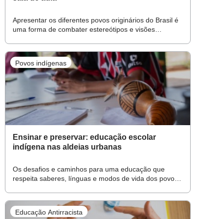
Apresentar os diferentes povos originários do Brasil é
uma forma de combater estereótipos e visões
reducionistas e valorizar a complexidade e a
pluralidade das várias etnias
Povos indígenas
Ensinar e preservar: educação escolar
indígena nas aldeias urbanas
Os desafios e caminhos para uma educação que
respeita saberes, línguas e modos de vida dos povos
indígenas em metrópoles como São Paulo e Curitiba
Educação Antirracista