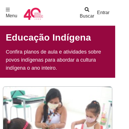
F
c
h
a
r
M
e
n
Logo
e
u
Entrar
Menu
Buscar
Nova
Escola
Educação Indígena
Confira planos de aula e atividades sobre
povos indígenas para abordar a cultura
indígena o ano inteiro.