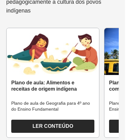
pedagogicamente a cultura dos povos
indígenas
Plano de aula: Alimentos e
Plano de aula
receitas de origem indígena
comunidade 
Plano de aula de Geografia para 4º ano
Plano de aula d
do Ensino Fundamental
Ensino Fundam
LER CONTEÚDO