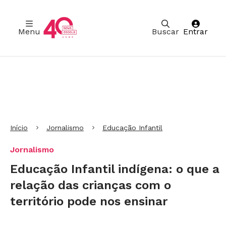
Menu
Buscar
Entrar
Ir para Cabeçalho
Ir para Menu
Ir para conteúdo principal
Ir para Rodapé
Início
Jornalismo
Educação Infantil
Jornalismo
Educação Infantil indígena: o que a
relação das crianças com o
território pode nos ensinar