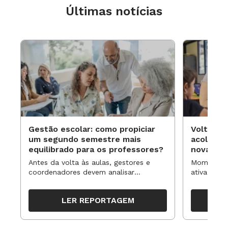
Últimas notícias
Gestão escolar: como propiciar
Volta às
um segundo semestre mais
acolhime
equilibrado para os professores?
novas ap
Antes da volta às aulas, gestores e
Momentos 
coordenadores devem analisar
ativa pode
resultados, definir prioridades e
para reorg
organizar ações para orientar o
propostas
LER REPORTAGEM
trabalho pedagógico ao longo do
período