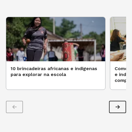
10 brincadeiras africanas e indígenas
Como in
para explorar na escola
e indíg
compon