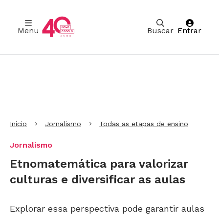
Menu
Buscar
Entrar
Ir para Cabeçalho
Ir para Menu
Ir para conteúdo principal
Ir para Rodapé
Início
Jornalismo
Todas as etapas de ensino
Jornalismo
Etnomatemática para valorizar
culturas e diversificar as aulas
Explorar essa perspectiva pode garantir aulas