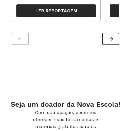
resultados, definir prioridades e
para reorg
organizar ações para orientar o
propostas
LER REPORTAGEM
trabalho pedagógico ao longo do
período
Seja um doador da Nova Escola!
Com sua doação, podemos
oferecer mais ferramentas e
materiais gratuitos para os