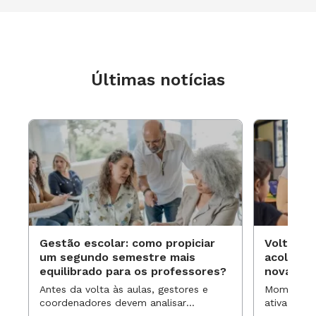
Últimas notícias
Gestão escolar: como propiciar
Volta às
um segundo semestre mais
acolhime
equilibrado para os professores?
novas ap
Antes da volta às aulas, gestores e
Momentos 
coordenadores devem analisar
ativa pode