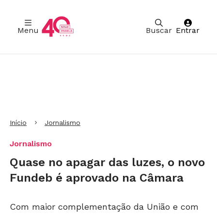
Menu
Buscar
Entrar
Ir para Cabeçalho
Ir para Menu
Ir para conteúdo principal
Ir para Rodapé
Início
Jornalismo
Jornalismo
Quase no apagar das luzes, o novo
Fundeb é aprovado na Câmara
Com maior complementação da União e com