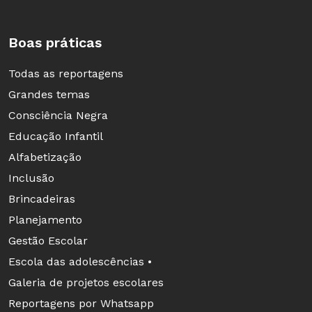
seguintes, aumentará 2 pontos
percentuais a cada ano até atingir
Boas práticas
23% em 2026.
Todas as reportagens
Modelo híbrido de distribuição da
Grandes temas
complementação da União, que
Consciência Negra
combina critérios mais
Educação Infantil
redistributivos e atingimento de
Alfabetização
resultados educacionais:
Inclusão
Brincadeiras
> 10%
da complementação da União
Planejamento
terão as regras atuais mantidas e
Gestão Escolar
continuarão a atingir os estados
Escola das adolescências •
mais pobres.
Galeria de projetos escolares
> 10,5%
dos recursos adicionais
Reportagens por Whatsapp
serão direcionados a redes de