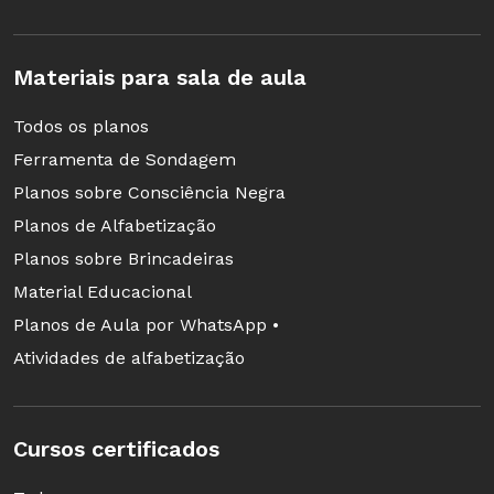
ensino mais pobres (a partir do
referencial do
valor anual por
Materiais para sala de aula
anulo–VAAF
, definido
nacionalmente), que contemplará
Todos os planos
municípios localizados em estados
Ferramenta de Sondagem
ricos que antes não recebiam a
Planos sobre Consciência Negra
complementação.
Planos de Alfabetização
> 2,5%
dos recursos restantes
Planos sobre Brincadeiras
serão distribuídos às redes de
Material Educacional
ensino que obtenham bons
Planos de Aula por WhatsApp •
resultados educacionais, que levem
Atividades de alfabetização
em conta fatores a serem definidos
em lei, tais como gestão,
Cursos certificados
atendimento e melhoria da
aprendizagem com redução das