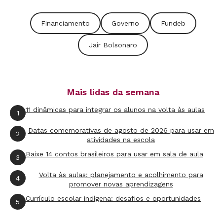
professores e custeados a sua formação
continuada, o transporte escolar, o material
Financiamento
Governo
Fundeb
didático, a construção de novas escolas e sua
Jair Bolsonaro
manutenção, da creche ao Ensino Médio.
Financiamento adequado é pré-requisito
fundamental para uma Educação de qualidade,
Mais lidas da semana
com mais equidade, para todos e todas no
Brasil.
11 dinâmicas para integrar os alunos na volta às aulas
1
Datas comemorativas de agosto de 2026 para usar em
A tentativa de pedalada educacional
2
atividades na escola
Baixe 14 contos brasileiros para usar em sala de aula
Às vésperas da votação da Câmara dos
3
Deputados, o governo de Jair Bolsonaro, que até
Volta às aulas: planejamento e acolhimento para
4
promover novas aprendizagens
então não havia se envolvido na discussão da
Currículo escolar indígena: desafios e oportunidades
principal pauta da Educação no país,
5
apresentou uma proposta que buscava