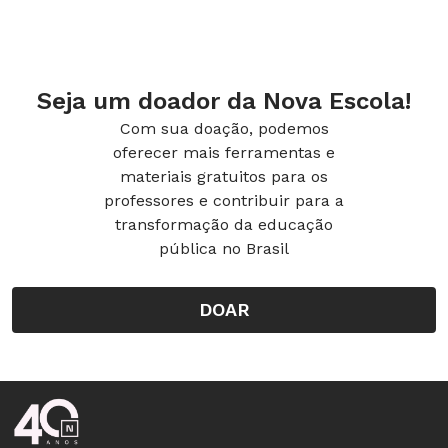
Dentre os avanços, do texto-base aprovado
pela Câmara dos Deputados, que segue agora
para o Senado Federal, destacam-se os
Seja um doador da Nova Escola!
seguintes:
Com sua doação, podemos
oferecer mais ferramentas e
materiais gratuitos para os
Fundeb permanente
: passou a ser
professores e contribuir para a
um instrumento permanente de
transformação da educação
financiamento da Educação Básica
pública no Brasil
Pública brasileira.
DOAR
Maior financiamento da União:
a
complementação da União passará
de 10% para 23%, aumentando
gradativamente ao longo de 6 anos.
Rodapé da Nova Escola
Em 2021, serão 12% e, nos anos