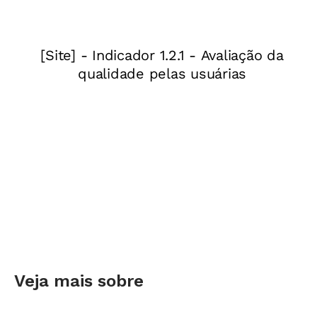
Essa é a pauta mais
estratégica e urgente da
Educação em 2020. Isso porque o Fundeb está
com dias contados:
a
Emenda
à Constituição nº
53/2006, que o criou,
expirará em 31 dezembro
de 2020.
Sem Fundeb, haveria um verdadeiro “apagão”
na Educação pública brasileira, já que de cada
R$ 10 investidos na educação, R$ 4 vem do
fundo. Em cerca de 40% dos 5.570 municípios
brasileiros, ele responde por
pelo menos 70%
de todo o orçamento da Educação
.
Veja mais sobre
Com o dinheiro do Fundeb são pagos os