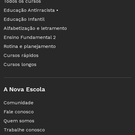
Todos os cursos
desigualdades. Para induzir a
Educação Antirracista •
melhores resultados de
Educação Infantil
aprendizagem, o texto-base
Alfabetização e letramento
aprovado na Câmara dos Deputados
Ensino Fundamental 2
prevê, ainda, que os estados
Rotina e planejamento
deverão aprovar, no prazo de 2 anos,
Cursos rápidos
legislação para distribuir parte dos
Cursos longos
recursos do ICMS com base em
resultados de aprendizagem
alcançados, como ocorre no Ceará.
A Nova Escola
Foco na Educação Infantil:
5,25%
Comunidade
dos recursos adicionais da
Fale conosco
complementação da União serão
Quem somos
destinados à ampliação do acesso a
Trabalhe conosco