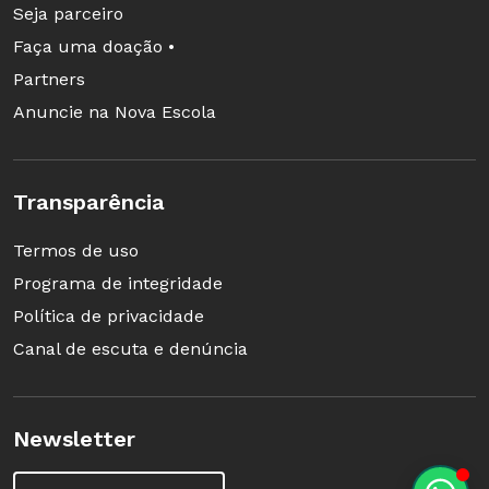
creches e pré-escolas.
Seja parceiro
Salário de Professores:
foi
Faça uma doação •
assegurada a subvinculação de
Partners
percentual não inferior a 70% para
Anuncie na Nova Escola
pagamento dos profissionais da
educação básica em efetivo
Transparência
exercício, assegurando-se um
mínimo de 15% para investimento;
Termos de uso
Aposentadorias e Pensões:
foi
Programa de integridade
vedado o uso do Fundeb para pagar
Política de privacidade
tais despesas, que devem ser
Canal de escuta e denúncia
custeadas por fontes própria.
Padrão mínimo de qualidade e o
Newsletter
custo aluno qualidade:
o padrão
mínimo de qualidade, a ser definido