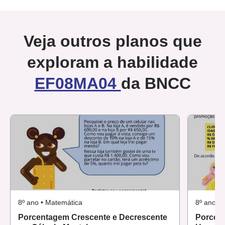
Veja outros planos que
exploram a habilidade
EF08MA04
da BNCC
8º ano • Matemática
8º ano •
Porcentagem Crescente e Decrescente
Porcent