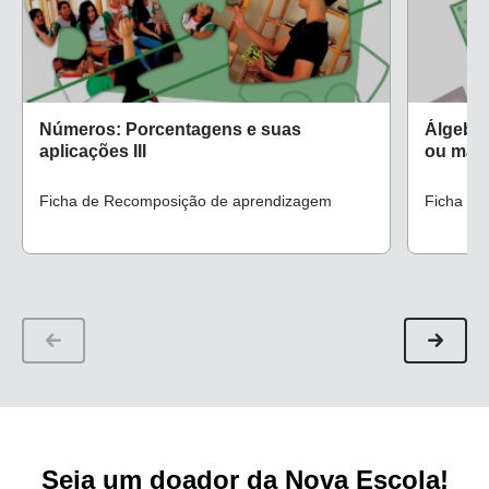
Números: Porcentagens e suas
Álgebra
aplicações III
ou mais
Ficha de Recomposição de aprendizagem
Ficha de
Seja um doador da Nova Escola!