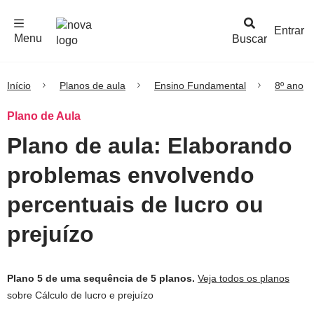
F
c
h
a
r
M
e
n
Logo
e
u
Entrar
Menu
Buscar
Nova
Escola
Início
Planos de aula
Ensino Fundamental
8º ano
Plano de Aula
Plano de aula: Elaborando
problemas envolvendo
percentuais de lucro ou
prejuízo
Plano 5 de uma sequência de 5 planos.
Veja todos os planos
sobre Cálculo de lucro e prejuízo