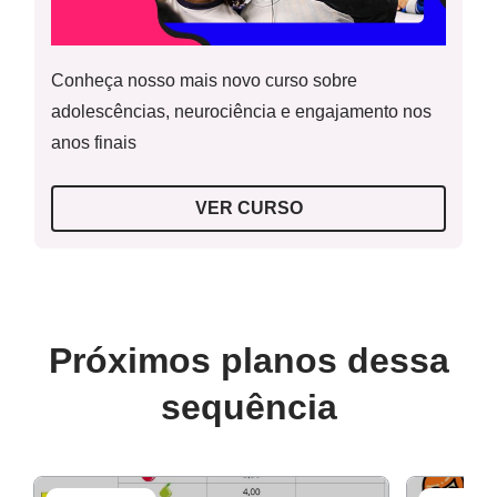
Folha de papel A4 branca;
Atividades impressas em folhas, que poderão ser coladas
no caderno.
Conheça nosso mais novo curso sobre
Calculadora ou não.
adolescências, neurociência e engajamento nos
Resolução da Atividade Principal
anos finais
VER CURSO
Guia de Intervenção
Próximos planos dessa
sequência
Resolução do Raio X