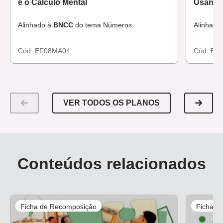
e o Cálculo Mental
Usando 
Alinhado à
BNCC
do tema Números.
Alinhado
Cód:
EF08MA04
Cód:
EF
VER TODOS OS PLANOS
Conteúdos relacionados
Ficha de Recomposição
Ficha d