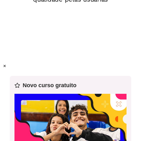
Raio X
Objetivos específicos
Elaborar e resolver problemas envolvendo percentuais de
lucro ou prejuízo.
×
Atividade Complementar
Novo curso gratuito
Conceito-chave
Para o Professor
Lucro, prejuízo, custo, receita e porcentagem.
Recursos necessários
Resolução da Retomada