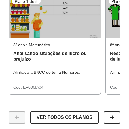
Plano 1 de 5
Plano 2 d
Resolução da Atividade Complementar
8º ano • Matemática
8º ano • 
Analisando situações de lucro ou
Resolve
prejuízo
de lucro
Alinhado à BNCC do tema Números.
Alinhado 
Cód:
EF08MA04
Cód:
EF0
VER TODOS OS PLANOS