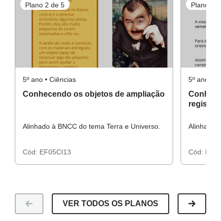
Plano 2 de 5
Plano 3 d
características e atividades práticas. Para maior
aprofundamento o tema, aplique as aulas posteriores a
CIE5_11TU02, CIE5_11TU03, CIE5_11TU04 e
CIE5_11TU05.
5º ano • Ciências
5º ano • C
Conhecendo os objetos de ampliação
Conhece
registro
Alinhado à BNCC do tema Terra e Universo.
Alinhado 
Cód:
EF05CI13
Cód:
EF05
VER TODOS OS PLANOS