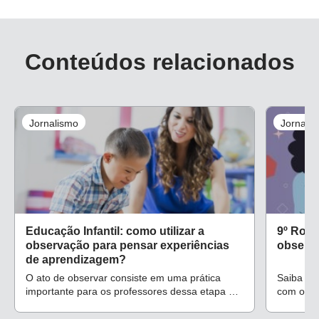
Conteúdos relacionados
Jornalismo
Jornali
Educação Infantil: como utilizar a
9º Rote
observação para pensar experiências
observa
de aprendizagem?
O ato de observar consiste em uma prática
Saiba co
importante para os professores dessa etapa e
com os pr
requer empatia, planejamento e a utilização de
pedagógi
instrumentos adequados