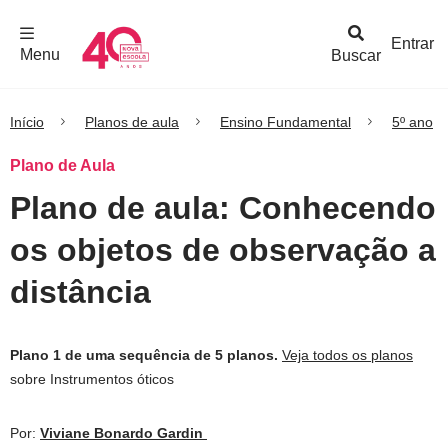
F
c
h
a
r
M
e
n
Logo
e
u
Entrar
Menu
Buscar
Nova
Escola
Início
Planos de aula
Ensino Fundamental
5º ano
Plano de Aula
Plano de aula: Conhecendo
os objetos de observação a
distância
Plano 1 de uma sequência de 5 planos.
Veja todos os planos
sobre Instrumentos óticos
Por:
Viviane Bonardo Gardin