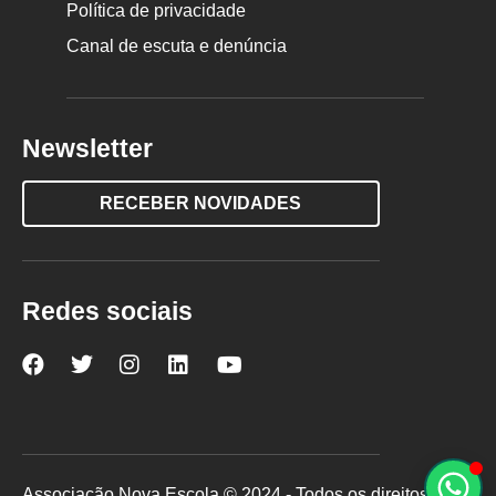
Política de privacidade
Canal de escuta e denúncia
Newsletter
RECEBER NOVIDADES
Redes sociais
Nova
Nova
Nova
Nova
Nova
Escola
Escola
Escola
Escola
Escola
no
no
no
no
no
Facebook
Twitter
Instagram
LinkedIn
YouTube
Associação Nova Escola © 2024 - Todos os direitos