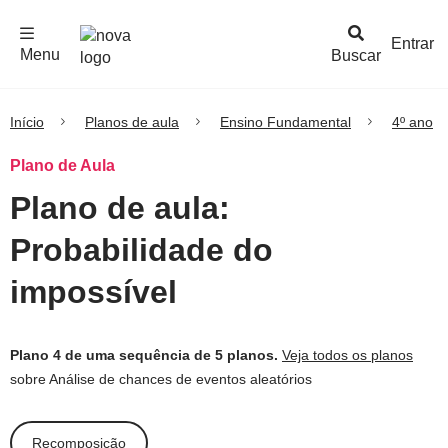
F
c
h
a
r
M
e
n
Logo
e
u
Entrar
Menu
Buscar
Nova
Escola
Início
Planos de aula
Ensino Fundamental
4º ano
Plano de Aula
Plano de aula:
Probabilidade do
impossível
Plano 4 de uma sequência de 5 planos.
Veja todos os planos
sobre Análise de chances de eventos aleatórios
Recomposição