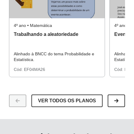
Atividades projetadas em formato de slides ou impressas.
Resolução da Atividade complementar
4º ano • Matemática
4º ano • 
Trabalhando a aleatoriedade
Eventos 
Alinhado à BNCC do tema Probabilidade e
Alinhado 
Guia de intervenção
Estatística.
Estatística
Cód:
EF04MA26
Cód:
EF0
VER TODOS OS PLANOS