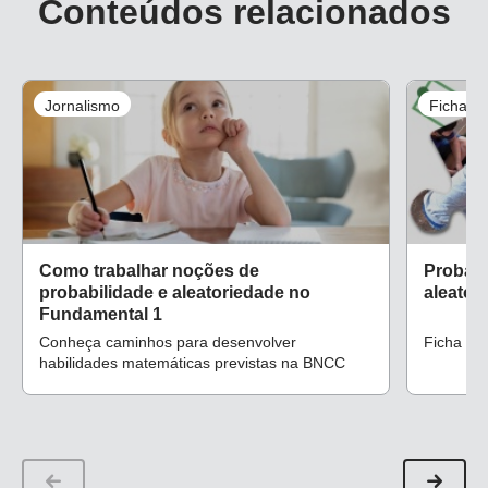
Conteúdos relacionados
Jornalismo
Ficha d
Como trabalhar noções de
Probabi
probabilidade e aleatoriedade no
aleatór
Fundamental 1
Conheça caminhos para desenvolver
Ficha de
habilidades matemáticas previstas na BNCC