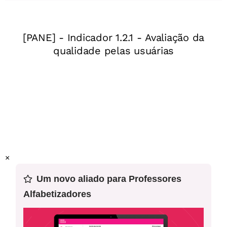
(EF02CI01) Identificar de que materiais (metais, madeira,
vidro etc.) são feitos os objetos que fazem parte da vida
cotidiana, como estes objetos são utilizados e com quais
materiais eram produzidos no passado.
Este plano foi elaborado pelo Time de Autores NOVA
ESCOLA.
Professor-autor:
Helisabety Melo
Mentor:
Lisandra Amaral
×
Especialista:
Margareth
Um novo aliado para Professores
Alfabetizadores