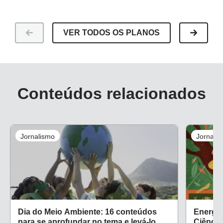
VER TODOS OS PLANOS
Conteúdos relacionados
Jornalismo
Jornali
Dia do Meio Ambiente: 16 conteúdos
Energia
para se aprofundar no tema e levá-lo
Ciência