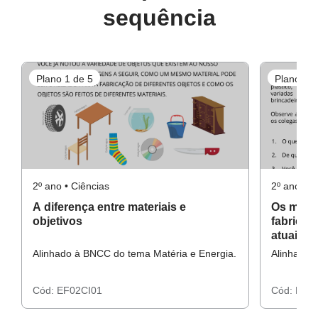
sequência
Plano 1 de 5
Plano 2 d
2º ano • Ciências
2º ano • C
A diferença entre materiais e
Os mater
objetivos
fabricad
atuais
Alinhado à BNCC do tema Matéria e Energia.
Alinhado 
Cód:
EF02CI01
Cód:
EF02