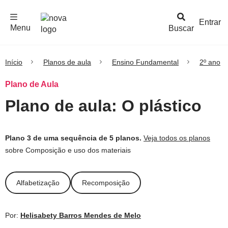
F
c
h
a
r
M
e
n
Logo
e
u
Entrar
Menu
Buscar
Nova
Escola
Início
Planos de aula
Ensino Fundamental
2º ano
Plano de Aula
Plano de aula: O plástico
Plano 3 de uma sequência de 5 planos.
Veja todos os planos
sobre Composição e uso dos materiais
Alfabetização
Recomposição
Por:
Helisabety Barros Mendes de Melo