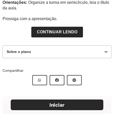
Orientações:
Organize a turma em semicírculo, leia o título
da aula.
Prossiga com a apresentação.
CONTINUAR LENDO
Sobre o plano
Objetivos de aprendizagem
Compartilhar:
Reconhecer a origem comercial do plástico e a
necessidade do consumo consciente e do descarte correto
deste material para a conservação do meio ambiente.
Habilidade da Base Nacional Comum Curricular