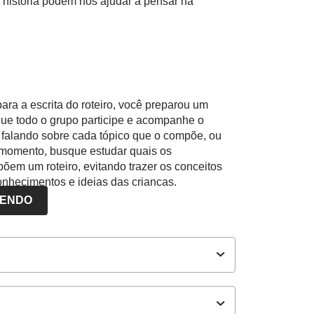
história podem nos ajudar a pensar na
ara a escrita do roteiro, você preparou um
ue todo o grupo participe e acompanhe o
, falando sobre cada tópico que o compõe, ou
te momento, busque estudar quais os
em um roteiro, evitando trazer os conceitos
nhecimentos e ideias das crianças.
LENDO
ocumento que preparei para registrar o nosso
entes. Aqui escreveremos quem são os
vado). Quem são os personagens de uma