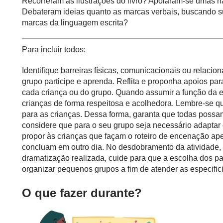
Recorreram às ilustrações do livro? Apoiaram-se umas 
Debateram ideias quanto as marcas verbais, buscando subs
marcas da linguagem escrita?
Para incluir todos:
Identifique barreiras físicas, comunicacionais ou relaci
grupo participe e aprenda. Reflita e proponha apoios pa
cada criança ou do grupo. Quando assumir a função da e
crianças de forma respeitosa e acolhedora. Lembre-se que
para as crianças. Dessa forma, garanta que todas possam
considere que para o seu grupo seja necessário adaptar 
propor às crianças que façam o roteiro de encenação ape
concluam em outro dia. No desdobramento da atividade,
dramatização realizada, cuide para que a escolha dos pap
organizar pequenos grupos a fim de atender as especific
O que fazer durante?