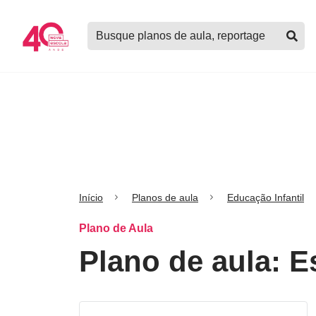
Logo
Buscar
Nova
planos
Escola
de
aula,
notícias,
cursos
e
mais
Início
Planos de aula
Educação Infantil
Plano de Aula
Plano de aula: E