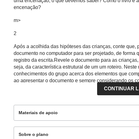
uma encenação, o que devemos saber? Como o livro e a 
encenação?
m>
2
Após a acolhida das hipóteses das crianças, conte que, p
documento no computador para ser projetado, de forma q
registro da escrita.Revele o documento para as crianças
seja, da característica estrutural de um um roteiro. Nes
conhecimentos do grupo acerca dos elementos que compõ
ao apresentar o documento e sempre considerando os co
CONTINUAR 
Possíveis falas e ações do professor:Pessoal, este é o d
roteiro. Vejam, o roteiro é organizado por tópicos difer
personagens da história! (evidenciando o espaço reser
Materiais de apoio
história?
m>
Sobre o plano