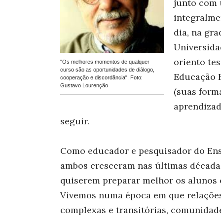
junto com 
integralme
dia, na gr
Universida
oriento te
"Os melhores momentos de qualquer
curso são as oportunidades de diálogo,
Educação B
cooperação e discordância". Foto:
Gustavo Lourenção
(suas form
aprendizad
seguir.
Como educador e pesquisador do Ens
ambos cresceram nas últimas décadas
quiserem preparar melhor os alunos e
Vivemos numa época em que relações s
complexas e transitórias, comunidad