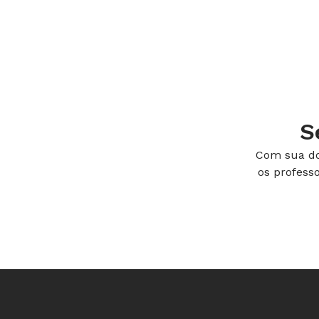
S
Com sua do
os profess