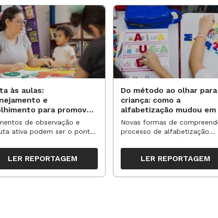
ta às aulas:
Do método ao olhar para
anejamento e
criança: como a
olhimento para promover
alfabetização mudou em
vas aprendizagens
anos?
entos de observação e
Novas formas de compreend
uta ativa podem ser o ponto
processo de alfabetização
partida para reorganizar
influenciaram políticas e
pos, espaços e propostas no
práticas, transformando o en
LER REPORTAGEM
LER REPORTAGEM
undo semestre
da leitura e da escrita