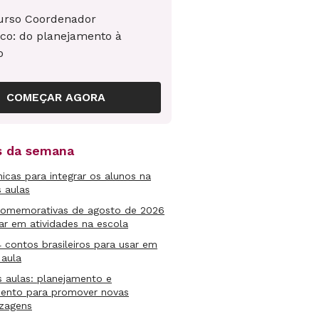
urso Coordenador
co: do planejamento à
o
COMEÇAR AGORA
as da semana
micas para integrar os alunos na
s aulas
comemorativas de agosto de 2026
ar em atividades na escola
4 contos brasileiros para usar em
 aula
s aulas: planejamento e
mento para promover novas
izagens