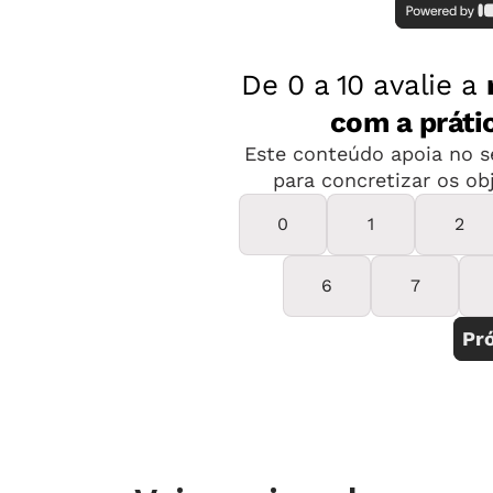
dos estudantes. Contudo, a partir do
Fundamental, as turmas costumam se
de uma "unidade-aluno", que devem r
individualmente às orientações do pr
nem aprendizado coletivo (e no Ensin
generaliza, com prejuízo à formação 
Estudantes não são matéria-prima a 
turmas para se desenvolver e apreend
"produção em série". É por isso que e
reformuladas: para valorizar relacio
conhecimentos.
Qualquer que seja o tema ou a discipl
em prática esse sentido sociointera