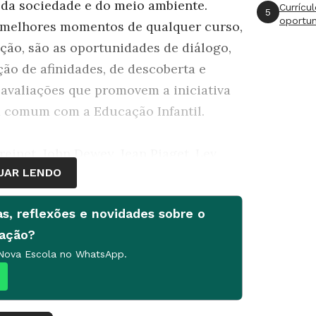
 da sociedade e do meio ambiente.
Currícu
5
oportu
 melhores momentos de qualquer curso,
ão, são as oportunidades de diálogo,
ão de afinidades, de descoberta e
e avaliações que promovem a iniciativa
m comum com a Educação Infantil.
inet, John Dewey, Jean Piaget, Lev
UAR LENDO
am que o caráter pessoal e o
boas professoras da Educação Infantil
as, reflexões e novidades sobre o
rendizado com base nas relações e
cação?
 Um observador inexperiente pode tomar
 Nova Escola no WhatsApp.
tar a dimensão educativa. Da mesma
úsicos pouco olham para o maestro, o
ue sabem estimular qualidades pessoais