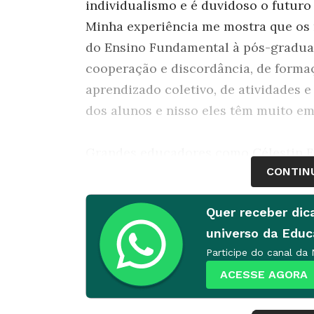
individualismo e é duvidoso o futuro
Minha experiência me mostra que os
do Ensino Fundamental à pós-graduaç
cooperação e discordância, de formaç
aprendizado coletivo, de atividades 
dos alunos e nisso eles têm muito e
Grandes educadores como Célestin Fre
CONTIN
Vygotsky e Paulo Freire compreender
sociointerativo se complementam. As 
Quer receber dic
sabem disso e criam situações de ap
universo da Edu
iniciativas grupais em suas turmas.
Participe do canal da
suas ações como "maternais", sem no
ACESSE AGORA
forma que um leigo, ao ver que os m
imagina supérfluo. Há professores q