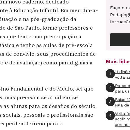
um novo caderno, dedicado
Faça o c
nte à Educação Infantil. Em meu dia-a-
Pedagógi
aduação e na pós-graduação da
formaçã
de de São Paulo, formo professores e
ses que têm como preocupação a
ásica e tenho as aulas de pré-escola
as de convívio, seus procedimentos de
Mais lid
o e de avaliação) como paradigmas a
11 dinâ
1
volta à
Datas 
2
ino Fundamental e do Médio, sei que
para us
, mas precisam se atualizar se
Baixe 1
3
 as alunas para os desafios do século.
sala de
Volta à
ociais, pessoais e profissionais são
4
acolhi
es perdem terreno para o
aprend