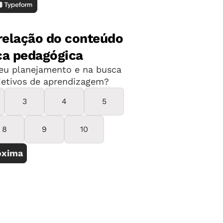
s últimos quatro anos do Ensino
r tratadas como múltiplos impessoais
esponder disciplinada e
ofessor, sem interações entre colegas
o Médio e Superior essa atitude se
dos nossos jovens).
ser processada. Eles são reunidos em
er juntos, não para baratear sua
scolas e aulas precisam ser
namentos e a construção conjunta de
ina, a proposta que faço a você é pôr
tivo da aprendizagem exatamente como