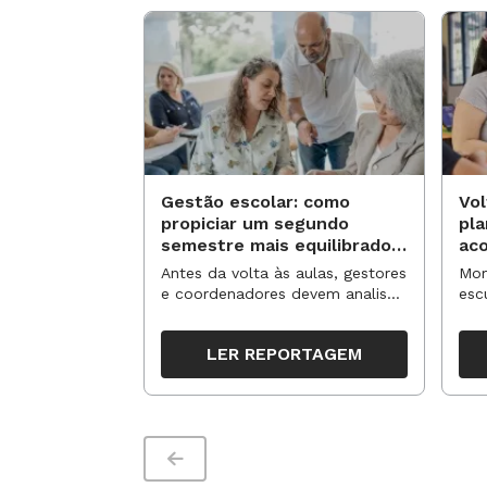
Gestão escolar: como
Vol
propiciar um segundo
pl
semestre mais equilibrado
ac
para os professores?
no
Antes da volta às aulas, gestores
Mom
e coordenadores devem analisar
esc
resultados, definir prioridades e
de 
organizar ações para orientar o
tem
LER REPORTAGEM
trabalho pedagógico ao longo
seg
do período