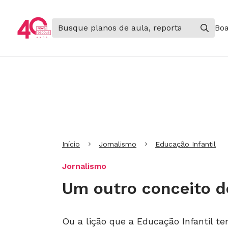
Boa
Ir para Cabeçalho
Ir para Menu
Ir para conteúdo principal
Ir para Rodapé
Início
Jornalismo
Educação Infantil
Jornalismo
Um outro conceito d
Ou a lição que a Educação Infantil t