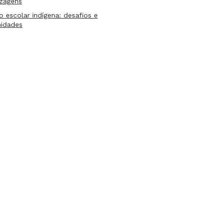
izagens
lo escolar indígena: desafios e
nidades