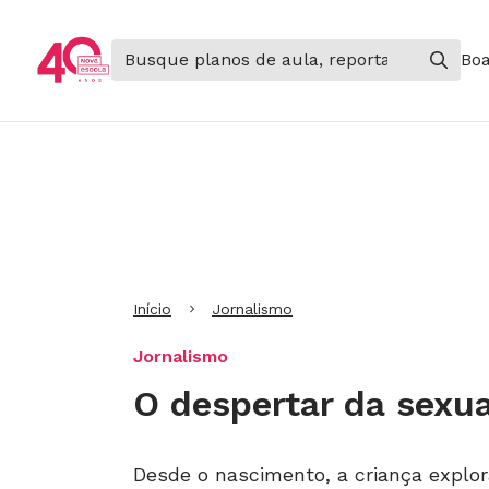
Boa
Ir para Cabeçalho
Ir para Menu
Ir para conteúdo principal
Ir para Rodapé
Início
Jornalismo
Jornalismo
O despertar da sexu
Desde o nascimento, a criança explora