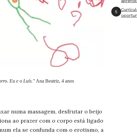
aprend
Currícu
5
oportu
rro. Eu e o Luís."
Ana Beatriz, 4 anos
laxar numa massagem, desfrutar o beijo
iona ao prazer com o corpo está ligado
mum ela se confunda com o erotismo, a