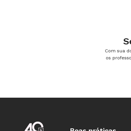
S
O neném primeiro fica na barriga. Depois, sai
Com sua do
os profess
pela perereca."
Maria Luísa, 5 anos
quando a criança ganha controle sobr
de largar as fraldas. Nesse momento,
urina e fezes, fazendo do ânus uma re
Depois os pequenos descobrem o praz
Boas práticas
exploração do próprio órgão sexual. 