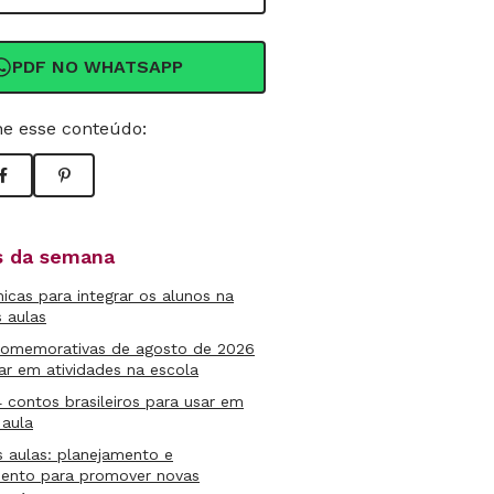
PDF NO WHATSAPP
e esse conteúdo:
as da semana
micas para integrar os alunos na
s aulas
comemorativas de agosto de 2026
ar em atividades na escola
4 contos brasileiros para usar em
 aula
s aulas: planejamento e
mento para promover novas