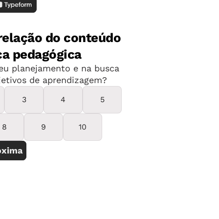
e bebê é um embrião relacional que,
ercepção de que a figura materna desvia
o o pai ou um irmão", explica Ada
ra do Instituto Sedes Sapientiae, em
atenções, a criança sente certo abalo em
e a sensação boa de se relacionar
a da mãe. Inicialmente, ela se volta
liar e, em seguida, depois do primeiro
elações dão uma referência à criança
gindo com amigos, ela percebe a si
adora sexual e diretora do Instituto