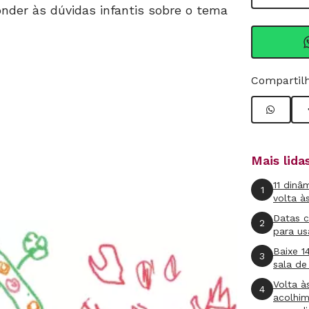
nder às dúvidas infantis sobre o tema
Compartilh
Mais lid
11 dinâ
1
volta à
Datas 
2
para us
Baixe 1
3
sala de
Volta à
4
acolhi