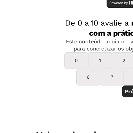
e acolhimento. "A ligação entre mãe 
mais adiante, será desafiado com a p
sua atenção para outras pessoas, com
Morgenstern, psicanalista e professo
São Paulo.
Ao constatar que não é o centro das 
seu "reinado", mas também percebe qu
pode ser estendida para além da figur
para outros membros do contexto fami
ano de vida, para fora dele. "Essas r
sobre sua própria identidade. Intera
mesma", diz Maria Helena Vilela, educ
Kaplan, em São Paulo.