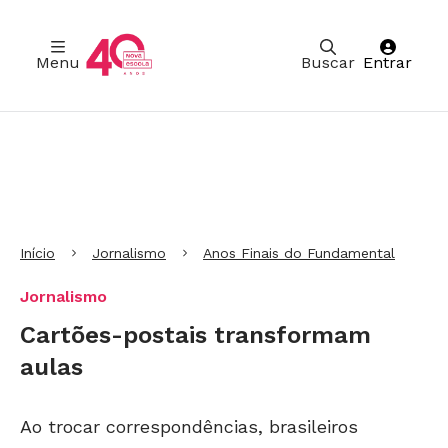
Menu
Buscar
Entrar
Ir para Cabeçalho
Ir para Menu
Ir para conteúdo principal
Ir para Rodapé
Início
Jornalismo
Anos Finais do Fundamental
Jornalismo
Cartões-postais transformam
aulas
Ao trocar correspondências, brasileiros