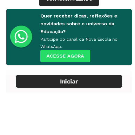
outgoing and friendly.
Quer receber dicas, reflexões e
novidades sobre o universo da
Educação?
Participe do canal da Nova Escola no
WhatsApp.
ACESSE AGORA
I am 15 years old. I want to baseball player in the
future. I like baseball. I belong to a baseball club.
Do you like baseball?