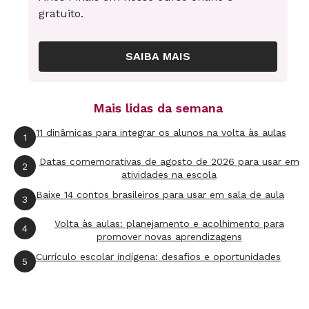
gratuito.
SAIBA MAIS
I?m in 9th grade and I like English and Match. I
Mais lidas da semana
also like to watch films, draw, listen to music and
surf on internet. In my town we have beautiful
11 dinâmicas para integrar os alunos na volta às aulas
1
places and churches. Paranaguá is a historical
Datas comemorativas de agosto de 2026 para usar em
2
place and many buildings are still well preserved.
atividades na escola
Promover a aprendizagem de um idioma por
Baixe 14 contos brasileiros para usar em sala de aula
3
meio de situações reais de comunicação é uma
Volta às aulas: planejamento e acolhimento para
4
das maneiras mais eficazes para aprimorar o
promover novas aprendizagens
conhecimento da língua em todas as suas
Currículo escolar indígena: desafios e oportunidades
5
dimensões. "Isso acontece porque essa forma
de estudo ‘verdadeira’ desperta e faz crescer o