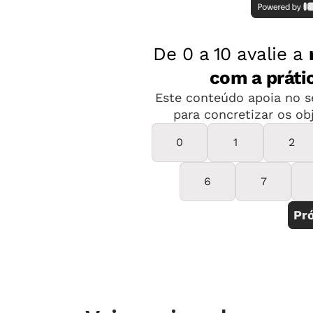
Durante a dança, músculos do abdôme
muito. Por isso, é importante dar à
contexto significativo. Outra estraté
o que gosta e o que faz parte de seu 
alunos eram feras em dança, especia
pedia a voluntários que demonstrass
lembrava que a maioria tinha origem 
apareceu e se tornou fundamental pa
conduzidas pelo mestre capoeirista.
2. AS CARACTERÍSTICAS DA DANÇA
Dança, luta ou jogo? É preciso conhe
para melhor apreciá-la. Thais levou o