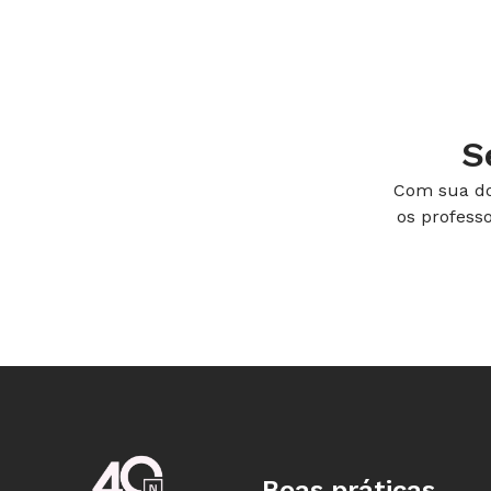
determinado local, o ideal é incentiv
a ela. Essa é a dinâmica própria da c
S
imagens de uma quadrilha junina em C
pois essa dança tem características 
Com sua do
os profess
passar dos anos. A pesquisa deve ser 
das apresentações dos alunos. Os reg
para outros estudiosos.
CONSULTORIA: ANA CATARINA VIEIRA E ÂNGELO MADUREIRA,
PARA ESTICAR O ESQUELETO
Boas práticas
Escolha uma boa trilha sonora, coloq