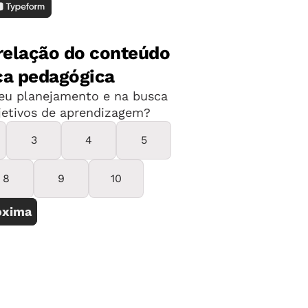
n, do quadril e da perna trabalham
 garotada noções de anatomia em um
gia é explorar o que a turma já conhece,
cotidiano. Na Alfredo Magalhães, os
lmente axé, pagode e samba-rock. Thais
em os passos desses ritmos. Depois,
em danças africanas. A relação cultural
ra acompanhar as primeiras rodas
cer a origem e a natureza da capoeira
s alunos para a biblioteca para