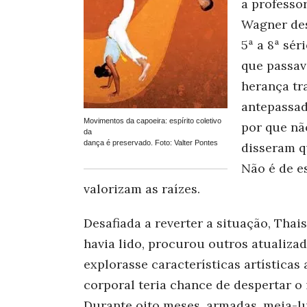
a professo
Wagner des
5ª a 8ª sé
que passav
herança tr
antepassad
Movimentos da capoeira: espírito coletivo
por que nã
da
dança é preservado. Foto: Valter Pontes
disseram qu
Não é de e
valorizam as raízes.
Desafiada a reverter a situação, Thai
havia lido, procurou outros atualiza
explorasse características artísticas
corporal teria chance de despertar o 
Durante oito meses, armadas, meia-l