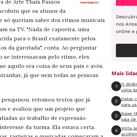
ra de Arte Thais Passos
reportagens!
cobriu que os alunos da
Descubra
rie só queriam saber dos ritmos musicais
nos Anos
am na TV. "Nada de capoeira, uma
online e 
azida para o Brasil exatamente pelos
os da garotada", conta. Ao perguntar
o se interessavam pelo ritmo, eles
e aquilo era coisa de seus pais e avós.
Mais lid
stranhar, já que nem todas as pessoas
11 dinâ
1
volta à
s pesquisou, retomou textos que já
Datas 
2
para us
dos e avaliou que um projeto que
Baixe 1
3
 aliadas ao trabalho de expressão
sala de
interesse da turma. Ela estava certa.
Volta à
4
acolhi
uas, rasteiras e queixadas começaram a