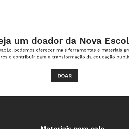
importante do que reproduzir
simplesmente a manifestação típica de
ar os estudantes a dar uma cara própria
ultura. Por exemplo: é impossível ver
eja um doador da Nova Escol
aruaru (PE) e reproduzi-la na escola,
diferentes em cada região e muda com o
ação, podemos oferecer mais ferramentas e materiais gra
ores e contribuir para a transformação da educação públic
concluída com textos, fotos e vídeos
istros servem de material de consulta
DOAR
 DA ESCOLA BRASÍLICA MÚSICA E DANÇA, EM SÃO PAULO
Rodapé da Nova Escola
Materiais para sala
ue a música para tocar e sente as