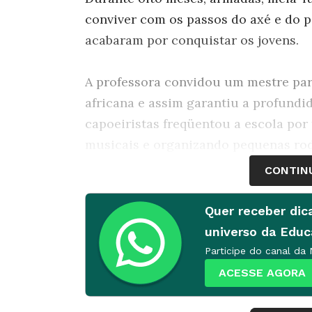
conviver com os passos do axé e do p
acabaram por conquistar os jovens.
A professora convidou um mestre par
africana e assim garantiu a profundi
capoeiristas freqüentou a escola por
musicais e organizando pequenas rod
do jogo. Depois dessa imersão cultura
CONTIN
projeto e ir além, propondo na Alfre
dançantes de origem africana. P.A.
Quer receber dic
universo da Edu
Sequência de atividades
Participe do canal da
ACESSE AGORA
1. PREPARAÇÃO CORPORAL