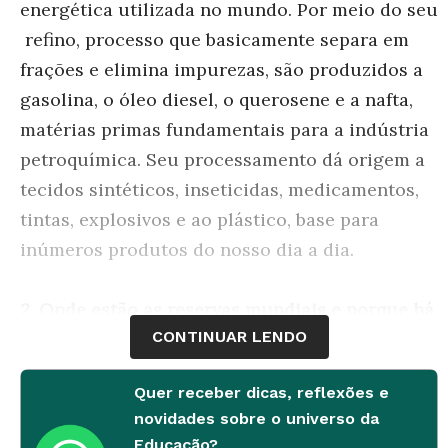
energética utilizada no mundo. Por meio do seu
refino, processo que basicamente separa em
frações e elimina impurezas, são produzidos a
gasolina, o óleo diesel, o querosene e a nafta,
matérias primas fundamentais para a indústria
petroquímica. Seu processamento dá origem a
tecidos sintéticos, inseticidas, medicamentos,
tintas, explosivos e ao plástico, base para
inúmeros produtos do nosso dia a dia.
2. Onde estão as reservas mundiais e porque há
CONTINUAR LENDO
petróleo nestes lugares?
As maiores reservas em exploração na
Quer receber dicas, reflexões e
atualidade estão nos países da bacia do Golfo
novidades sobre o universo da
Pérsico (Arábia Saudita, Irã, Emirados Árabes e
Educação?