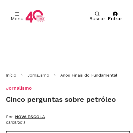
Menu
Buscar
Entrar
Ir para Cabeçalho
Ir para Menu
Ir para conteúdo principal
Ir para Rodapé
Início
Jornalismo
Anos Finais do Fundamental
Jornalismo
Cinco perguntas sobre petróleo
Por
NOVA ESCOLA
03/05/2013