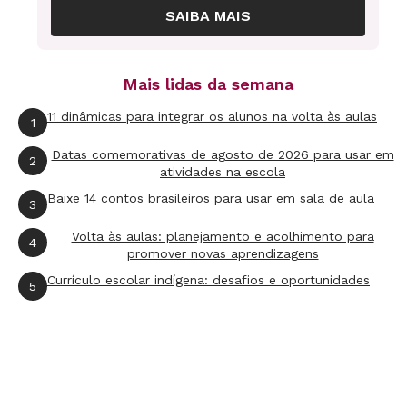
Dados do Anuário Estatístico da Agência Nacional de Petróleo (2011).
SAIBA MAIS
Mais lidas da semana
11 dinâmicas para integrar os alunos na volta às aulas
1
4. O que significa a cotação do barril de
petróleo?
Datas comemorativas de agosto de 2026 para usar em
2
atividades na escola
O barril de petróleo é uma unidade de medida
Baixe 14 contos brasileiros para usar em sala de aula
3
equivalente a aproximadamente 159 litros de
petróleo. O seu preço é definido pelos países
Volta às aulas: planejamento e acolhimento para
4
promover novas aprendizagens
produtores de acordo com a quantidade que
Currículo escolar indígena: desafios e oportunidades
5
definem colocar à disposição para compra no
mercado internacional. A escassez ou a
abundância desta matéria-prima, na maioria da
vezes, não tem a ver com a quantidade
produzida ou com o potencial da fonte