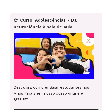
mar e sua decomposição gerou, com o tempo, o
petróleo que hoje está nas bordas dos dois
continentes.
Curso: Adolescências - Da
Também está em discussão a exploração do
neurociência à sala de aula
petróleo no Ártico, que poderá ser mais
facilmente extraído devido ao degelo da calota
polar.
Descubra como engajar estudantes nos
Anos Finais em nosso curso online e
gratuito.