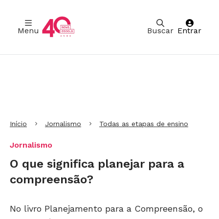
Menu
Buscar
Entrar
Ir para Cabeçalho
Ir para Menu
Ir para conteúdo principal
Ir para Rodapé
Início
Jornalismo
Todas as etapas de ensino
Jornalismo
O que significa planejar para a
compreensão?
No livro Planejamento para a Compreensão, o