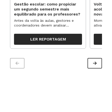
Gestão escolar: como propiciar
Volta às
compartilhando planos e planejamentos voltados para a
um segundo semestre mais
acolhime
compreensão.
equilibrado para os professores?
novas ap
Antes da volta às aulas, gestores e
Momentos 
coordenadores devem analisar
ativa pode
* Este livro faz parte da
Coleção Biblioteca Essencial do
resultados, definir prioridades e
para reorg
Professor
organizar ações para orientar o
propostas
LER REPORTAGEM
trabalho pedagógico ao longo do
período