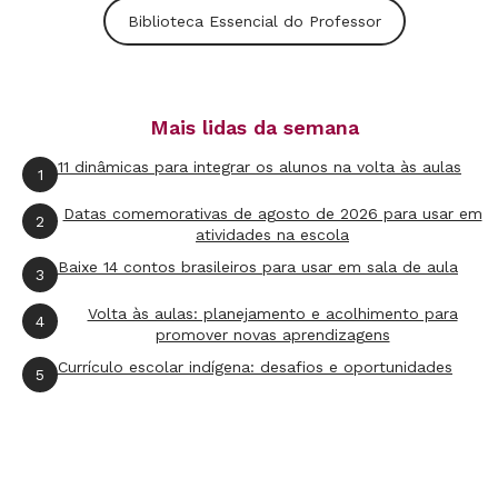
Biblioteca Essencial do Professor
Por se tratar de uma abstração mental, compreensões não
são ditas, não são afirmações dadas para memorização
pelos alunos. Ao contrário, compreensões precisam ser
Mais lidas da semana
conquistadas, construídas de maneira ativa e significativa
11 dinâmicas para integrar os alunos na volta às aulas
1
pelos estudantes. Para ajudá-los a chegar a elas, os autores
Datas comemorativas de agosto de 2026 para usar em
recomendam a criação de perguntas essenciais que
2
atividades na escola
instiguem a investigação e a análise com base em diferentes
Baixe 14 contos brasileiros para usar em sala de aula
3
pontos de vista.
Volta às aulas: planejamento e acolhimento para
4
promover novas aprendizagens
O segundo estágio implica refletir sobre os tipos de
Currículo escolar indígena: desafios e oportunidades
5
evidências de aprendizagem válidas por meio das quais o
professor conseguirá enxergar a capacidade dos alunos para
explicar ou interpretar sua aprendizagem, mostrar seu
trabalho e justificar ou confirmar seu desempenho com