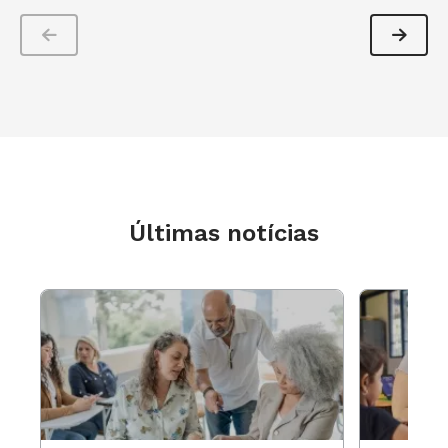
estudantes inúmeras oportunidades para que façam
inferências e generalizações por si próprios. De maneira
prática, os autores sugerem elementos-chave a serem
considerados pelo professor planejador nessa etapa.
Criar um planejamento para a compreensão implica
entender profundamente sua estrutura e sua lógica.
Últimas notícias
Pressupõe também desconstruir uma já enraizada forma de
planejar e a formação de uma nova mentalidade. É
interessante lançar mão dos exemplos de planejamento da
obra tal como dos alertas sobre possíveis concepções
equivocadas e da recomendação de que uma comunidade
de prática e de planejamento pode ser um caminho para
que os professores colaborem uns com os outros,