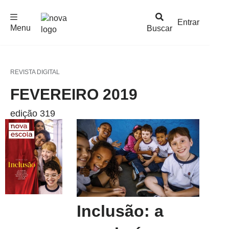
F
c
h
a
r
M
e
n
Logo
e
u
Entrar
Menu
Buscar
Nova
Escola
REVISTA DIGITAL
FEVEREIRO 2019
edição 319
Inclusão: a