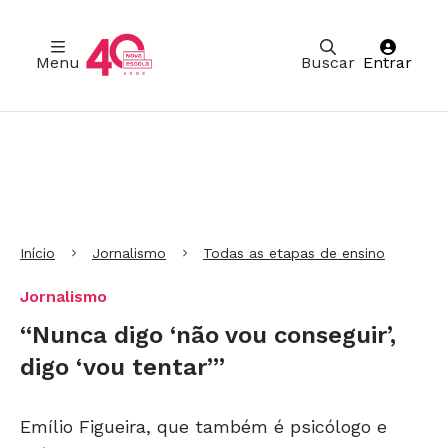
Menu
Buscar
Entrar
Ir para Cabeçalho
Ir para Menu
Ir para conteúdo principal
Ir para Rodapé
Início
Jornalismo
Todas as etapas de ensino
Jornalismo
“Nunca digo ‘não vou conseguir’,
digo ‘vou tentar’”
Emílio Figueira, que também é psicólogo e