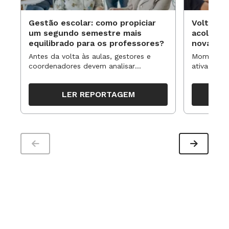
Gestão escolar: como propiciar
Volta às
um segundo semestre mais
acolhime
equilibrado para os professores?
novas ap
Antes da volta às aulas, gestores e
Momentos 
coordenadores devem analisar
ativa pode
resultados, definir prioridades e
para reorg
organizar ações para orientar o
propostas
LER REPORTAGEM
trabalho pedagógico ao longo do
período