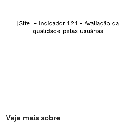
Crédito: Sidnei Lopes/Nova Escola
Conheça também:
Amanda de Sousa conta
como alfabetizou sua mãe surda e se descobriu
professora
Veja mais sobre