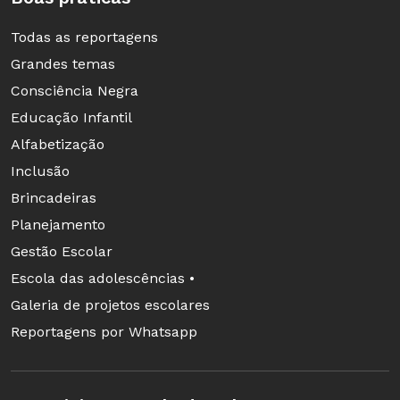
Para promover a integração, acolher o aluno é
Todas as reportagens
fundamental
Grandes temas
Consciência Negra
Educação Infantil
Alfabetização
Inclusão
Brincadeiras
Planejamento
Gestão Escolar
Escola das adolescências •
Nome
Yesenia Julia Cruz Machado
Galeria de projetos escolares
País de origem
Bolívia
Idade
14 anos
Reportagens por Whatsapp
Escola
EE Padre Anchieta, em São Paulo
Ano
9º ano
Histórico
A família de Yesenia veio ao Brasil
para buscar melhores condições de vida -
mas, por dez anos, a mãe trabalhou em