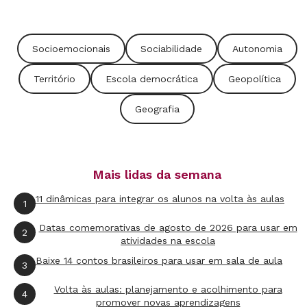
Sandra Celli, diretora da EE Marechal Deodoro,
em São Paulo, que tem 300 alunos estrangeiros
Socioemocionais
Sociabilidade
Autonomia
matriculados.
Território
Escola democrática
Geopolítica
A situação se agrava porque o Brasil não conta
Geografia
com nenhuma política pública para o ensino de
estrangeiros - programas de adaptação, aulas
extras de línguas ou currículos bilíngues, como
Mais lidas da semana
ocorre na Finlândia, na Noruega e no Canadá. A
formação docente também não aborda a
11 dinâmicas para integrar os alunos na volta às aulas
1
presença do estudante de fora nas classes
Datas comemorativas de agosto de 2026 para usar em
2
regulares. "Predomina uma visão etnocentrista,
atividades na escola
na qual o estrangeiro é recebido como alguém
Baixe 14 contos brasileiros para usar em sala de aula
3
que tem de absorver nossa cultura e esquecer a
Volta às aulas: planejamento e acolhimento para
4
sua", diz Sylvia Dantas DeBiaggi, psicóloga e
promover novas aprendizagens