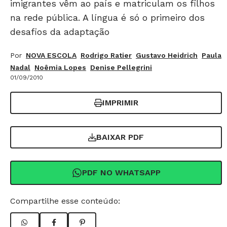
imigrantes vêm ao país e matriculam os filhos
na rede pública. A língua é só o primeiro dos
desafios da adaptação
Por
NOVA ESCOLA
Rodrigo Ratier
Gustavo Heidrich
Paula
Nadal
Noêmia Lopes
Denise Pellegrini
01/09/2010
IMPRIMIR
BAIXAR PDF
PDF NO WHATSAPP
Compartilhe esse conteúdo: