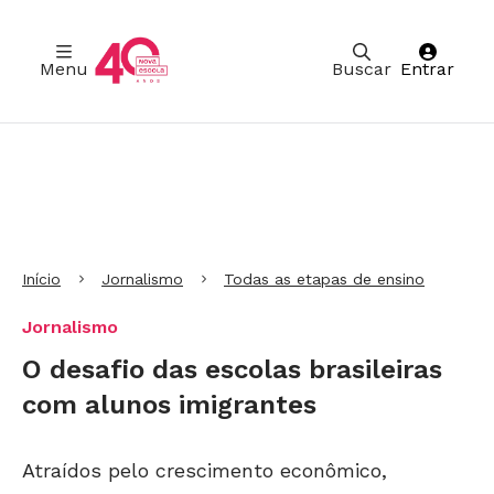
Menu
Buscar
Entrar
Ir para Cabeçalho
Ir para Menu
Ir para conteúdo principal
Ir para Rodapé
Início
Jornalismo
Todas as etapas de ensino
Jornalismo
O desafio das escolas brasileiras
com alunos imigrantes
Atraídos pelo crescimento econômico,