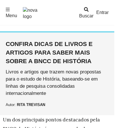
F
c
h
a
r
M
e
n
Logo
e
u
Entrar
Menu
Buscar
Nova
Escola
CONFIRA DICAS DE LIVROS E
ARTIGOS PARA SABER MAIS
SOBRE A BNCC DE HISTÓRIA
Livros e artigos que trazem novas propostas
para o estudo de História, baseando-se em
linhas de pesquisa consolidadas
internacionalmente
Autor:
RITA TREVISAN
Um dos principais pontos destacados pela