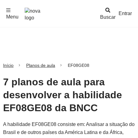
F
c
h
a
r
M
e
n
Logo
e
u
Entrar
Menu
Buscar
Nova
Escola
Início
Planos de aula
EF08GE08
7 planos de aula para
desenvolver a habilidade
EF08GE08 da BNCC
A habilidade EF08GE08 consiste em: Analisar a situação do
Brasil e de outros países da América Latina e da África,