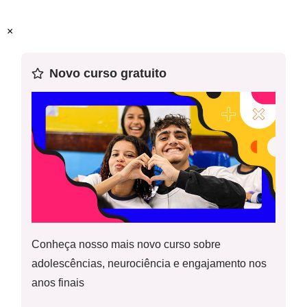
Professor-autor:
Patricia Vergara Emmerich Vasques
×
Mentor:
Ana Cecília de Medeiros Maciel
Novo curso gratuito
Especialista:
Celina Fernandes
Conheça nosso mais novo curso sobre
adolescências, neurociência e engajamento nos
anos finais