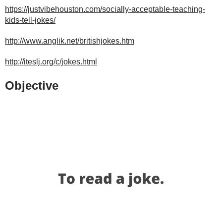
https://justvibehouston.com/socially-acceptable-teaching-
kids-tell-jokes/
http://www.anglik.net/britishjokes.htm
http://iteslj.org/c/jokes.html
Objective