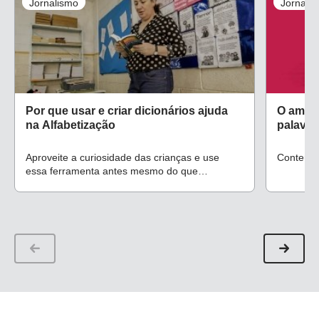
Jornalismo
Jornali
Por que usar e criar dicionários ajuda
O amor 
na Alfabetização
palavra
Aproveite a curiosidade das crianças e use
Conteúdo 
essa ferramenta antes mesmo do que
determina a BNCC