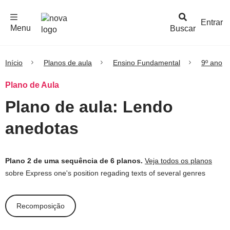
F
c
h
a
r
M
e
n
Logo
e
u
Entrar
Menu
Buscar
Nova
Escola
Início
Planos de aula
Ensino Fundamental
9º ano
Plano de Aula
Plano de aula: Lendo
anedotas
Plano 2 de uma sequência de 6 planos.
Veja todos os planos
sobre Express one's position regading texts of several genres
Recomposição