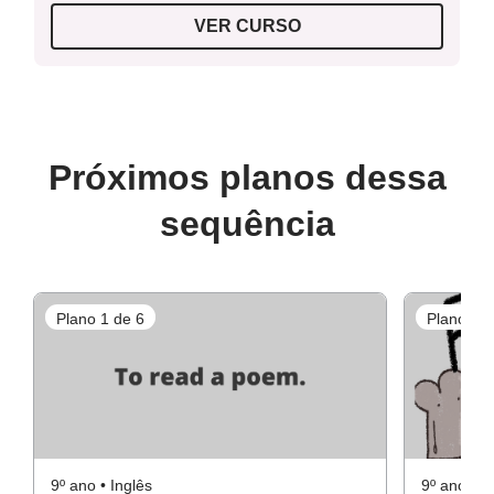
VER CURSO
Próximos planos dessa
sequência
Plano 1 de 6
Plano 3 d
9º ano • Inglês
9º ano • I