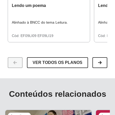
Lendo um poema
Lendo f
Alinhado à BNCC do tema Leitura.
Alinhado 
Cód:
EF09LI09
EF09LI19
Cód:
EF0
VER TODOS OS PLANOS
Conteúdos relacionados