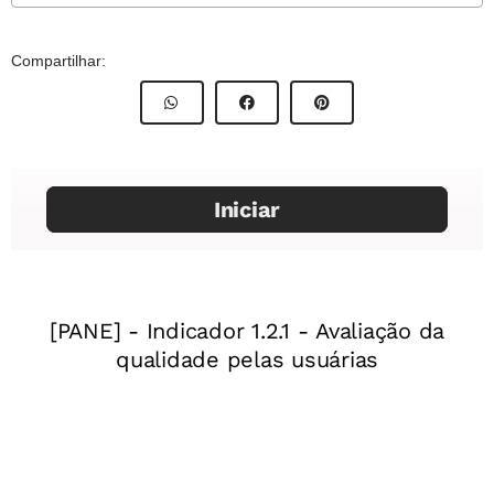
Material Complementar
8º Ano
Compartilhar:
Objetivos de aprendizagem
Atividade para impressão - mão na massa - O que
Correlacionar a fisiologia dos sistemas reprodutores
acontece após o encontro dos gametas:
masculino e feminino para que ocorra a fecundação.
fecundação, gravidez e parto
Identificar e analisar as transformações referentes à
gestação e ao parto em congruência com as mudanças que
se instauraram no organismo feminino ao longo da
puberdade.
Resolução da atividade - mão na massa -O que
acontece após o encontro dos gametas:
Habilidade da Base Nacional Comum Curricular
fecundação, gravidez e parto
(EF08CI08) Analisar e explicar as transformações que
ocorrem na puberdade, considerando a atuação dos