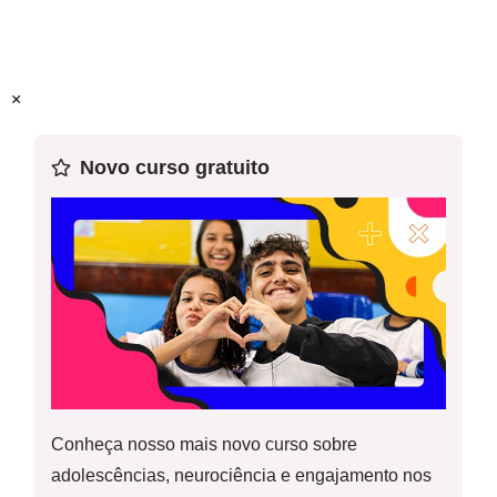
hormônios sexuais e do sistema nervoso.
Este plano foi elaborado pelo Time de Autores NOVA
×
ESCOLA.
Professor-autor:
Gabriela Aprigia Monteferrante
Novo curso gratuito
Mentor:
Aline M. Geraldi
Especialista:
Juliane Marques de Souza
Conheça nosso mais novo curso sobre
adolescências, neurociência e engajamento nos