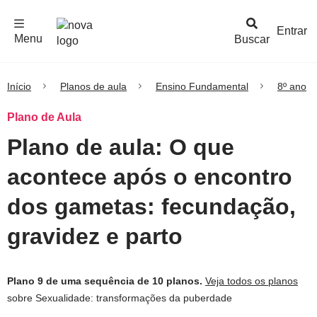
F
c
h
a
r
M
e
n
Logo
e
u
Entrar
Menu
Buscar
Nova
Escola
Início
Planos de aula
Ensino Fundamental
8º ano
Plano de Aula
Plano de aula: O que
acontece após o encontro
dos gametas: fecundação,
gravidez e parto
Plano 9 de uma sequência de 10 planos.
Veja todos os planos
sobre Sexualidade: transformações da puberdade