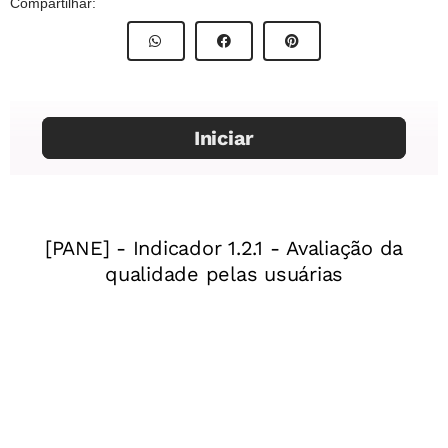
Compartilhar:
de Nova Escola
Aborígene australiano
Professor:
Jair Ferreira
Mentor
: Elisa Vilalta
Especialista:
Guilherme Moerbeck
Mulher e filho asiáticos
Assessor pedagógico:
Oldimar Cardoso
Ano:
6º ano do Ensino Fundamental
Unidade temática:
História: tempo, espaço e formas de
registros.
Menina indígena do Brasil
Objeto(s) de conhecimento:
As origens da humanidade,
seus deslocamentos e os processos de sedentarização.