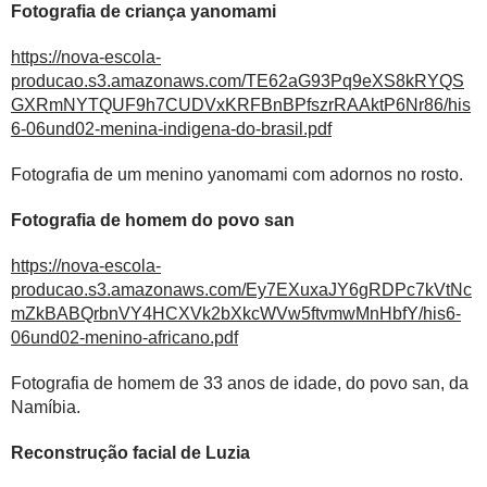
Fotografia de criança yanomami
https://nova-escola-
producao.s3.amazonaws.com/TE62aG93Pq9eXS8kRYQS
GXRmNYTQUF9h7CUDVxKRFBnBPfszrRAAktP6Nr86/his
6-06und02-menina-indigena-do-brasil.pdf
Fotografia de um menino yanomami com adornos no rosto.
Fotografia de homem do povo san
https://nova-escola-
producao.s3.amazonaws.com/Ey7EXuxaJY6gRDPc7kVtNc
mZkBABQrbnVY4HCXVk2bXkcWVw5ftvmwMnHbfY/his6-
06und02-menino-africano.pdf
Fotografia de homem de 33 anos de idade, do povo san, da
Namíbia.
Reconstrução facial de Luzia