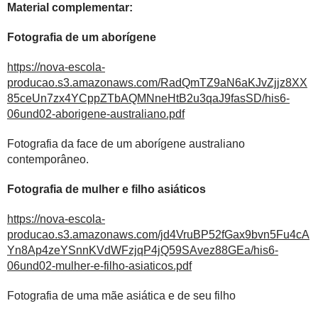
Material complementar:
Fotografia de um aborígene
https://nova-escola-
producao.s3.amazonaws.com/RadQmTZ9aN6aKJvZjjz8XX
85ceUn7zx4YCppZTbAQMNneHtB2u3qaJ9fasSD/his6-
06und02-aborigene-australiano.pdf
Fotografia da face de um aborígene australiano
contemporâneo.
Fotografia de mulher e filho asiáticos
https://nova-escola-
producao.s3.amazonaws.com/jd4VruBP52fGax9bvn5Fu4cA
Yn8Ap4zeYSnnKVdWFzjqP4jQ59SAvez88GEa/his6-
06und02-mulher-e-filho-asiaticos.pdf
Fotografia de uma mãe asiática e de seu filho