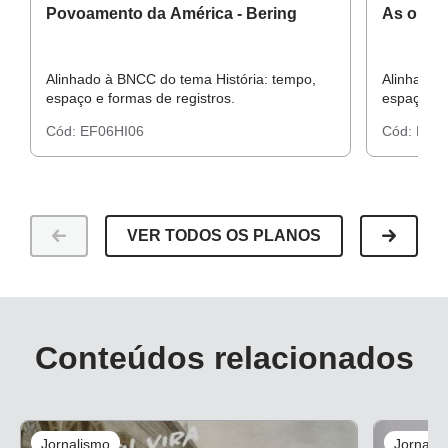
Povoamento da América - Bering
As orige
Alinhado à BNCC do tema História: tempo,
Alinhado 
espaço e formas de registros.
espaço e f
Cód:
EF06HI06
Cód:
EF06
VER TODOS OS PLANOS
Conteúdos relacionados
Jornalismo
Jornali