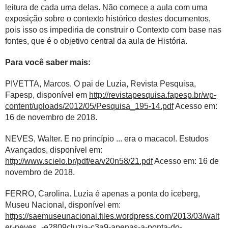
leitura de cada uma delas. Não comece a aula com uma
exposição sobre o contexto histórico destes documentos,
pois isso os impediria de construir o Contexto com base nas
fontes, que é o objetivo central da aula de História.
Para você saber mais:
PIVETTA, Marcos. O pai de Luzia, Revista Pesquisa,
Fapesp, disponível em
http://revistapesquisa.fapesp.br/wp-
content/uploads/2012/05/Pesquisa_195-14.pdf
Acesso em:
16 de novembro de 2018.
NEVES, Walter. E no princípio ... era o macaco!. Estudos
Avançados, disponível em:
http://www.scielo.br/pdf/ea/v20n58/21.pdf
Acesso em: 16 de
novembro de 2018.
FERRO, Carolina. Luzia é apenas a ponta do iceberg,
Museu Nacional, disponível em:
https://saemuseunacional.files.wordpress.com/2013/03/walt
er-neves_-e2809cluzia-c3a9-apenas-a-ponta-do-