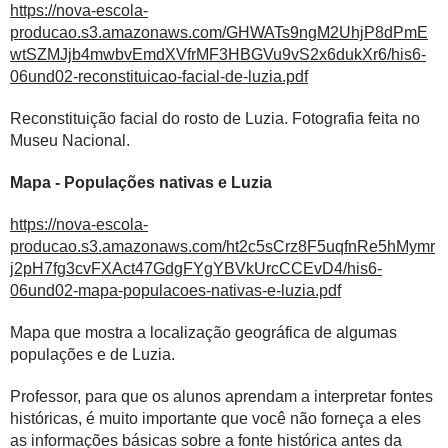
https://nova-escola-
producao.s3.amazonaws.com/GHWATs9ngM2UhjP8dPmE
wtSZMJjb4mwbvEmdXVfrMF3HBGVu9vS2x6dukXr6/his6-
06und02-reconstituicao-facial-de-luzia.pdf
Reconstituição facial do rosto de Luzia. Fotografia feita no
Museu Nacional.
Mapa - Populações nativas e Luzia
https://nova-escola-
producao.s3.amazonaws.com/ht2c5sCrz8F5uqfnRe5hMymr
j2pH7fg3cvFXAct47GdgFYgYBVkUrcCCEvD4/his6-
06und02-mapa-populacoes-nativas-e-luzia.pdf
Mapa que mostra a localização geográfica de algumas
populações e de Luzia.
Professor, para que os alunos aprendam a interpretar fontes
históricas, é muito importante que você não forneça a eles
as informações básicas sobre a fonte histórica antes da