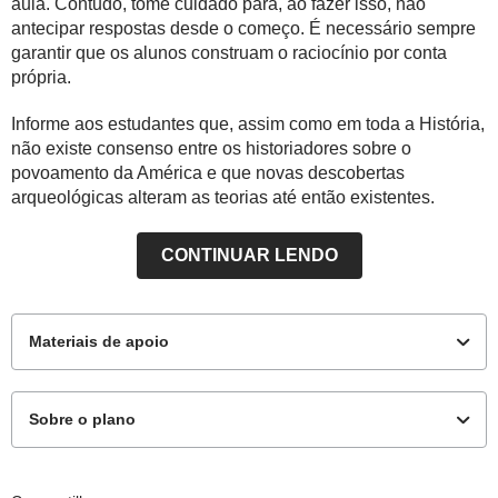
aula. Contudo, tome cuidado para, ao fazer isso, não
antecipar respostas desde o começo. É necessário sempre
garantir que os alunos construam o raciocínio por conta
própria.
Informe aos estudantes que, assim como em toda a História,
não existe consenso entre os historiadores sobre o
povoamento da América e que novas descobertas
arqueológicas alteram as teorias até então existentes.
CONTINUAR LENDO
Materiais de apoio
Sobre o plano
Materiais complementares
Este plano de aula foi produzido pelo Time de Autores