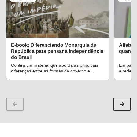
E-book: Diferenciando Monarquia de
Alfabet
República para pensar a Independência
quando 
do Brasil
Confira um material que aborda as principais
Em parce
diferenças entre as formas de governo e
a rede mu
permite trabalhar a iconografia com alunos do
de suces
1º ao 5º ano
projeto e
alfabetiz