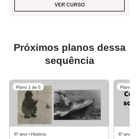
VER CURSO
Próximos planos dessa
sequência
Plano 1 de 5
Plano 3 d
6º ano • História
6º ano • Hi