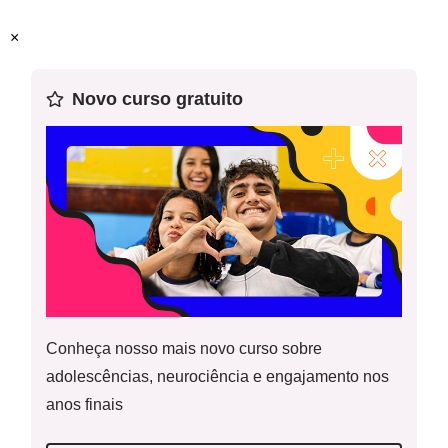
Habilidade(s) da BNCC
:
(EF06HI06) Identificar
×
Menino africano
geograficamente as rotas de povoamento no território
americano.
Novo curso gratuito
Palavras-chave:
Luzia; povo de Lagoa Santa;
povoamento da América.
Reconstituição facial de Luzia
Mapa - populações nativas e Luzia
Conheça nosso mais novo curso sobre
adolescências, neurociência e engajamento nos
anos finais