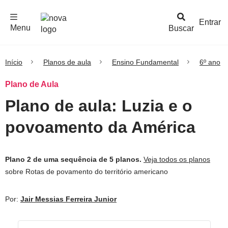
F
c
h
a
r
M
e
n
Logo
e
u
Entrar
Menu
Buscar
Nova
Escola
Início
Planos de aula
Ensino Fundamental
6º ano
Plano de Aula
Plano de aula: Luzia e o
povoamento da América
Plano 2 de uma sequência de 5 planos.
Veja todos os planos
sobre Rotas de povamento do território americano
Por:
Jair Messias Ferreira Junior