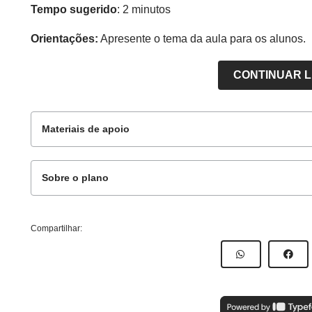
Tempo sugerido
: 2 minutos
Orientações:
Apresente o tema da aula para os alunos.
CONTINUAR 
Materiais de apoio
Sobre o plano
Para o aluno
Este plano de aula foi produzido pelo Time de Aut
Compartilhar:
Professor-autor:
Tiago Elias Batista
Mentor:
Sonia Caregnato
Atividade para impressão - O que
Especialista:
Heloísa Jordão
algumas paroxítonas têm de especial?
Título da aula:
Quando acentuar palavras paroxítonas