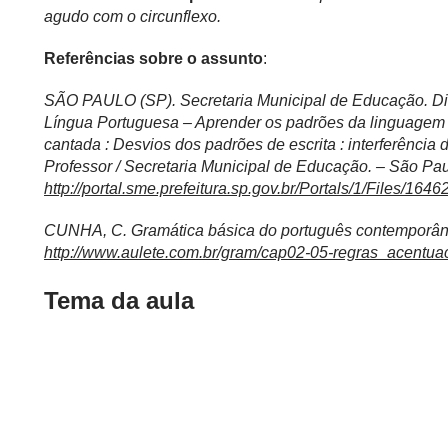
agudo com o circunflexo.
Referências sobre o assunto
:
SÃO PAULO (SP). Secretaria Municipal de Educação. Di
Língua Portuguesa – Aprender os padrões da linguagem es
cantada : Desvios dos padrões de escrita : interferência d
Professor / Secretaria Municipal de Educação. – São Paulo
http://portal.sme.prefeitura.sp.gov.br/Portals/1/Files/1646
CUNHA, C. Gramática básica do português contemporâne
http://www.aulete.com.br/gram/cap02-05-regras_acentua
Tema da aula