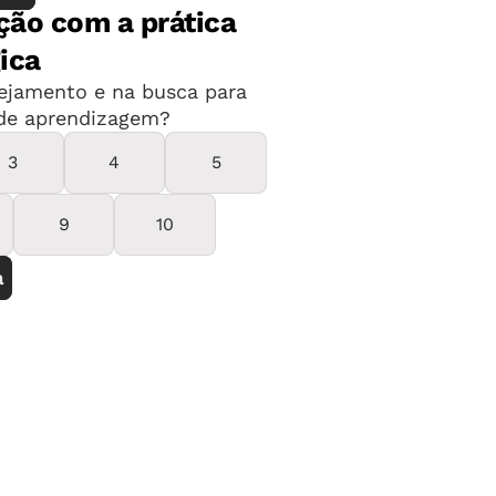
 do acento agudo e circunflexo em
procedimentos para seu emprego.
grafias do alfabeto/Acentuação
a com foco em análise linguística e semiótica.