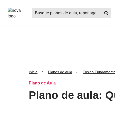
Logo
Buscar
Nova
planos
Escola
de
aula,
notícias,
cursos
e
mais
Início
Planos de aula
Ensino Fundamenta
Plano de Aula
Plano de aula: 