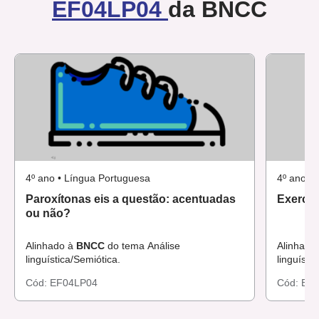
EF04LP04
da BNCC
4º ano • Língua Portuguesa
4º ano •
Paroxítonas eis a questão: acentuadas
Exercit
ou não?
Alinhado à
BNCC
do tema Análise
Alinhado
linguística/Semiótica.
linguísti
Cód:
EF04LP04
Cód:
EF0