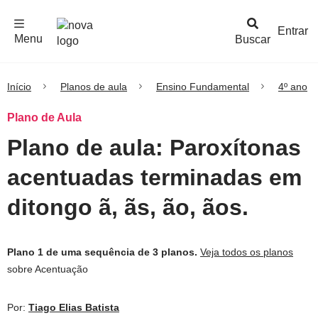
F
c
h
a
r
M
e
n
Logo
e
u
Entrar
Menu
Buscar
Nova
Escola
Início
Planos de aula
Ensino Fundamental
4º ano
Plano de Aula
Plano de aula: Paroxítonas
acentuadas terminadas em
ditongo ã, ãs, ão, ãos.
Plano 1 de uma sequência de 3 planos.
Veja todos os planos
sobre Acentuação
Por:
Tiago Elias Batista