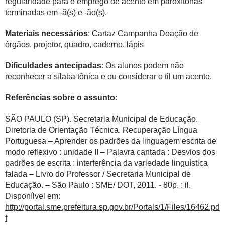
regularidade para o emprego de acento em paroxítonas
terminadas em -ã(s) e -ão(s).
Materiais necessários
: Cartaz Campanha Doação de
órgãos, projetor, quadro, caderno, lápis
Dificuldades antecipadas
: Os alunos podem não
reconhecer a sílaba tônica e ou considerar o til um acento.
Referências sobre o assunto
:
SÃO PAULO (SP). Secretaria Municipal de Educação.
Diretoria de Orientação Técnica. Recuperação Língua
Portuguesa – Aprender os padrões da linguagem escrita de
modo reflexivo : unidade II – Palavra cantada : Desvios dos
padrões de escrita : interferência da variedade linguística
falada – Livro do Professor / Secretaria Municipal de
Educação. – São Paulo : SME/ DOT, 2011. - 80p. : il.
Disponílvel em:
http://portal.sme.prefeitura.sp.gov.br/Portals/1/Files/16462.pd
f