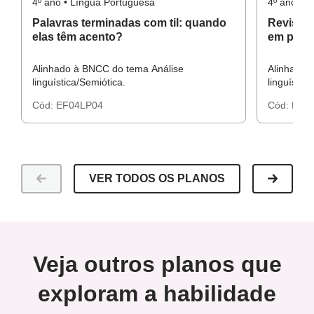
4º ano • Língua Portuguesa
4º ano • 
Palavras terminadas com til: quando
Revisão
elas têm acento?
em palav
Alinhado à BNCC do tema Análise
Alinhado 
linguística/Semiótica.
linguístic
Cód:
EF04LP04
Cód:
EF0
VER TODOS OS PLANOS
Veja outros planos que
exploram a habilidade