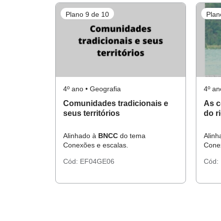
Plano 9 de 10
Plan
4º ano • Geografia
4º an
Comunidades tradicionais e
As c
seus territórios
do r
Alinhado à
BNCC
do tema
Alin
Conexões e escalas.
Conex
Cód:
EF04GE06
Cód: