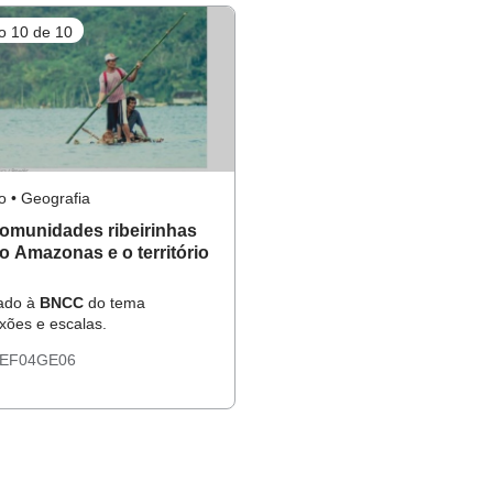
o 10 de 10
o • Geografia
omunidades ribeirinhas
io Amazonas e o território
hado à
BNCC
do tema
ões e escalas.
EF04GE06