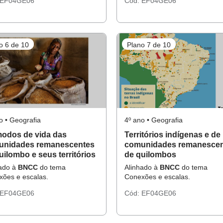
EF04GE06
Cód:
EF04GE06
o 6 de 10
Plano 7 de 10
o • Geografia
4º ano • Geografia
odos de vida das
Territórios indígenas e de
unidades remanescentes
comunidades remanescen
uilombo e seus territórios
de quilombos
hado à
BNCC
do tema
Alinhado à
BNCC
do tema
ões e escalas.
Conexões e escalas.
EF04GE06
Cód:
EF04GE06