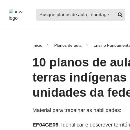
Logo
Buscar
Nova
planos
Escola
de
aula,
notícias,
cursos
Início
Planos de aula
Ensino Fundamenta
e
mais
10 planos de aul
terras indígena
unidades da fed
Material para trabalhar as habilidades:
EF04GE06
: Identificar e descrever terri