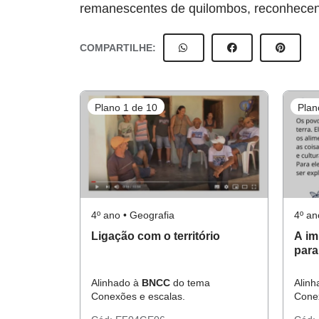
remanescentes de quilombos, reconhecend
COMPARTILHE:
Plano 1 de 10
Plan
4º ano • Geografia
4º an
Ligação com o território
A im
para
Alinhado à
BNCC
do tema
Alin
Conexões e escalas.
Conex