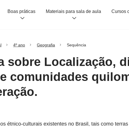
Boas práticas
Materiais para sala de aula
l
4º ano
Geografia
Sequência
a sobre Localização, d
s e comunidades quilo
eração.
tórios étnico-culturais existentes no Brasil, tais como te