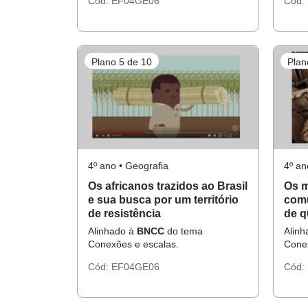
Cód:
EF04GE06
Cód:
Plano 5 de 10
Plan
4º ano • Geografia
4º an
Os africanos trazidos ao Brasil
Os m
e sua busca por um território
com
de resistência
de q
Alinhado à
BNCC
do tema
Alin
Conexões e escalas.
Conex
Cód:
EF04GE06
Cód: