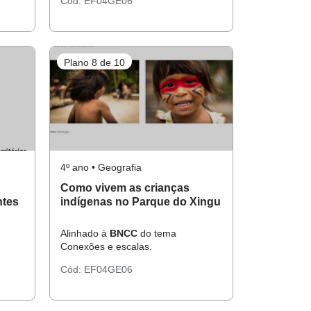
Cód:
EF04GE06
Plano 8 de 10
4º ano • Geografia
Como vivem as crianças
tes
indígenas no Parque do Xingu
Alinhado à
BNCC
do tema
Conexões e escalas.
Cód:
EF04GE06