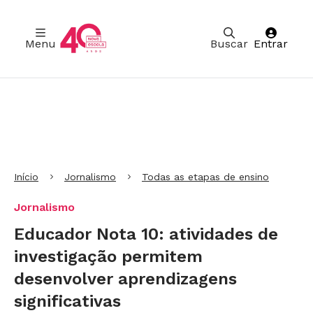
Menu
Buscar
Entrar
Ir para Cabeçalho
Ir para Menu
Ir para conteúdo principal
Ir para Rodapé
Início
Jornalismo
Todas as etapas de ensino
Jornalismo
Educador Nota 10: atividades de
investigação permitem
desenvolver aprendizagens
significativas