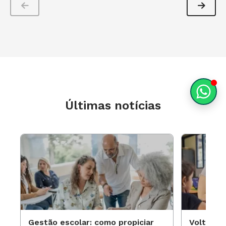
Últimas notícias
Gestão escolar: como propiciar
Volta às