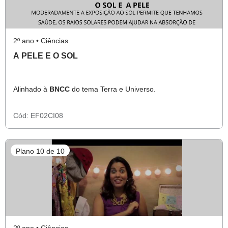
2º ano • Ciências
A PELE E O SOL
Alinhado à
BNCC
do tema Terra e Universo.
Cód:
EF02CI08
Plano 10 de 10