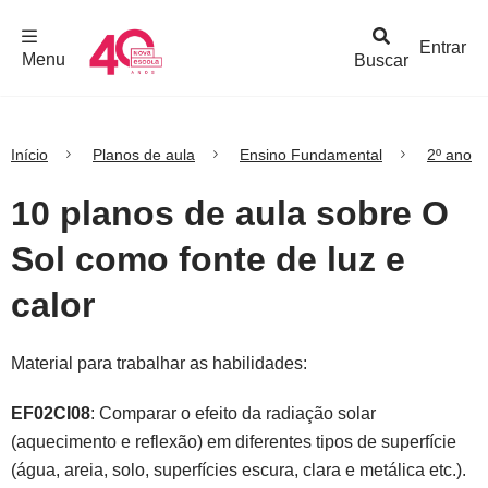
F
c
h
a
r
M
e
n
Logo
e
u
Entrar
Menu
Buscar
Nova
Escola
Início
Planos de aula
Ensino Fundamental
2º ano
10 planos de aula sobre O
Sol como fonte de luz e
calor
Material para trabalhar as habilidades:
EF02CI08
: Comparar o efeito da radiação solar
(aquecimento e reflexão) em diferentes tipos de superfície
(água, areia, solo, superfícies escura, clara e metálica etc.).