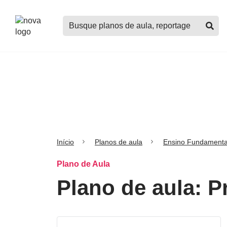
Logo
Buscar
Nova
planos
Escola
de
aula,
notícias,
cursos
e
mais
Início
Planos de aula
Ensino Fundamenta
Plano de Aula
Plano de aula: P