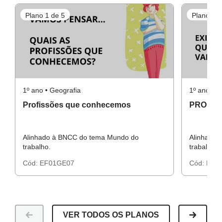
Plano 1 de 5
Plano 3 d
1º ano • Geografia
1º ano • G
Profissões que conhecemos
PROFIS
Alinhado à BNCC do tema Mundo do
Alinhado 
trabalho.
trabalho.
Cód:
EF01GE07
Cód:
EF0
VER TODOS OS PLANOS