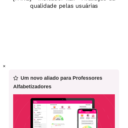
Ano:
1°ano
Unidade temática:
Mundo do trabalho
Objeto(s) de aprendizagem:
Relacionar as profissões com
seus locais de trabalho
Habilidade (s) da Base:
(EF01GE07) Descrever atividades
de trabalho relacionadas com o dia a dia da sua
×
comunidade.
Um novo aliado para Professores
Alfabetizadores