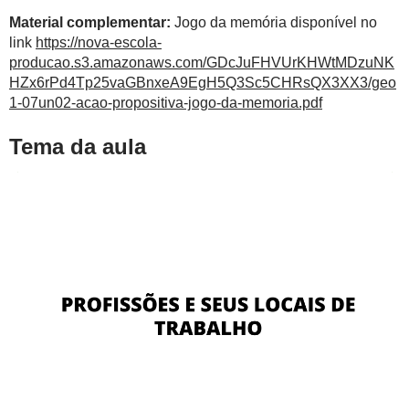
Material complementar:
Jogo da memória disponível no
link
https://nova-escola-
producao.s3.amazonaws.com/GDcJuFHVUrKHWtMDzuNK
HZx6rPd4Tp25vaGBnxeA9EgH5Q3Sc5CHRsQX3XX3/geo
1-07un02-acao-propositiva-jogo-da-memoria.pdf
Tema da aula