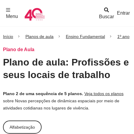
F
c
h
a
r
M
e
n
Logo
e
u
Entrar
Menu
Buscar
Nova
Escola
Início
Planos de aula
Ensino Fundamental
1º ano
Plano de Aula
Plano de aula: Profissões e
seus locais de trabalho
Plano 2 de uma sequência de 5 planos.
Veja todos os planos
sobre Novas percepções de dinâmicas espaciais por meio de
atividades cotidianas nos lugares de vivência.
Alfabetização