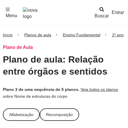
F
c
h
a
r
M
e
n
Logo
e
u
Entrar
Menu
Buscar
Nova
Escola
Início
Planos de aula
Ensino Fundamental
1º ano
Plano de Aula
Plano de aula: Relação
entre órgãos e sentidos
Plano 3 de uma sequência de 5 planos.
Veja todos os planos
sobre Nome de estruturas do corpo
Alfabetização
Recomposição