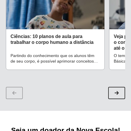
Ciências: 10 planos de aula para
Veja pl
trabalhar o corpo humano a distância
o corpo
até o F
Partindo do conhecimento que os alunos têm
O tema e
de seu corpo, é possível aprimorar conceitos
Básica, 
através de atividades e aulas no ensino remoto
habilidad
Seja um doador da Nova Escola!