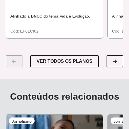
Alinhado à
BNCC
do tema Vida e Evolução.
Alinhado
Cód:
EF01CI02
Cód:
EF0
VER TODOS OS PLANOS
Conteúdos relacionados
Jornalismo
Jornali