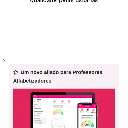
Este plano foi elaborado pelo Time de Autores NOVA
ESCOLA
Professor-autor:
Ana Cristina Souza da Cruz
Mentor:
Eliane de Siqueira
Especialista:
Margareth Polido
×
Um novo aliado para Professores
Alfabetizadores