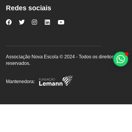
Redes sociais
Nova
Nova
Nova
Nova
Nova
Escola
Escola
Escola
Escola
Escola
no
no
no
no
no
Facebook
Twitter
Instagram
LinkedIn
YouTube
Associação Nova Escola © 2024 - Todos os direitos
reservados.
Mantenedora: