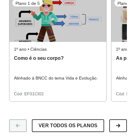
Plano 1 de 5
Plano 2 d
1º ano • Ciências
1º ano • C
Como é o seu corpo?
As parte
Alinhado à BNCC do tema Vida e Evolução.
Alinhado 
Cód:
EF01CI02
Cód:
EF01
VER TODOS OS PLANOS