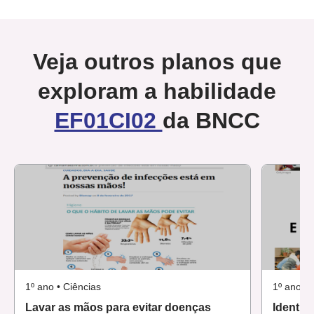
Veja outros planos que
exploram a habilidade
EF01CI02
da BNCC
1º ano • Ciências
1º ano • 
Lavar as mãos para evitar doenças
Identid