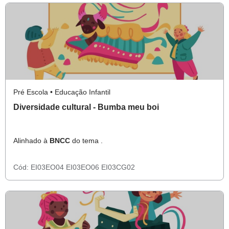
Pré Escola • Educação Infantil
Diversidade cultural - Bumba meu boi
Alinhado à
BNCC
do tema .
Cód:
EI03EO04
EI03EO06
EI03CG02