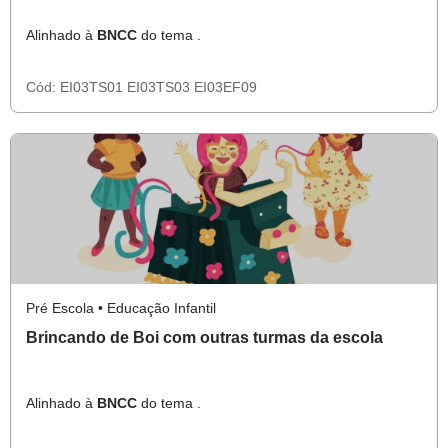
Alinhado à
BNCC
do tema .
Cód:
EI03TS01
EI03TS03
EI03EF09
Pré Escola • Educação Infantil
Brincando de Boi com outras turmas da escola
Alinhado à
BNCC
do tema .