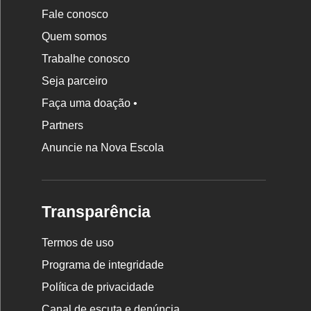
Fale conosco
Quem somos
Trabalhe conosco
Seja parceiro
Faça uma doação •
Partners
Anuncie na Nova Escola
Transparência
Termos de uso
Programa de integridade
Política de privacidade
Canal de escuta e denúncia