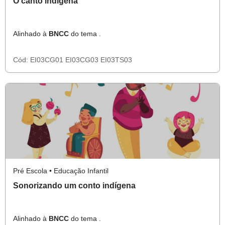
O canto indígena
Alinhado à
BNCC
do tema .
Cód:
EI03CG01
EI03CG03
EI03TS03
Pré Escola • Educação Infantil
Sonorizando um conto indígena
Alinhado à
BNCC
do tema .