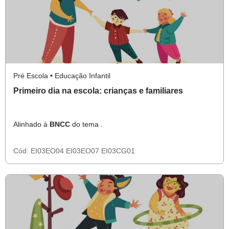
Pré Escola • Educação Infantil
Primeiro dia na escola: crianças e familiares
Alinhado à
BNCC
do tema .
Cód:
EI03EO04
EI03EO07
EI03CG01