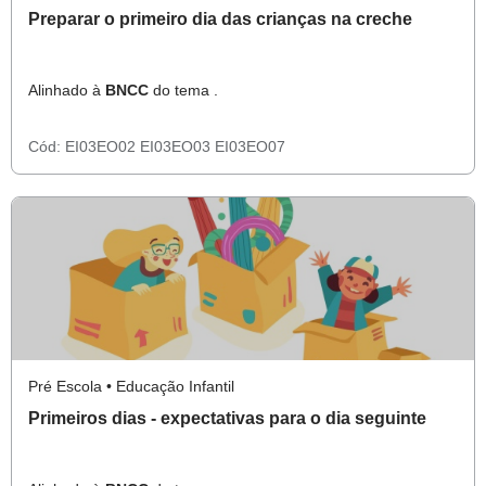
Preparar o primeiro dia das crianças na creche
Alinhado à
BNCC
do tema .
Cód:
EI03EO02
EI03EO03
EI03EO07
Pré Escola • Educação Infantil
Primeiros dias - expectativas para o dia seguinte