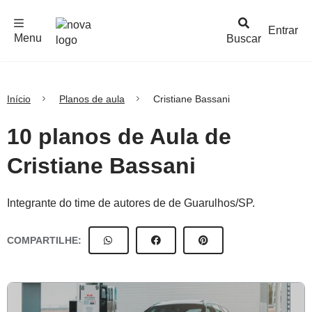
F
c
h
a
r
M
e
n
Logo
e
u
Entrar
Menu
Buscar
Nova
Escola
Início
Planos de aula
Cristiane Bassani
10 planos de Aula de
Cristiane Bassani
Integrante do time de autores de de Guarulhos/SP.
COMPARTILHE: