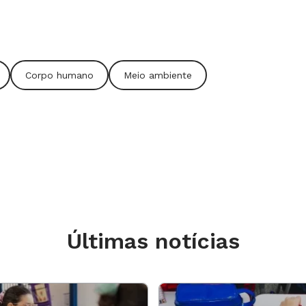
Corpo humano
Meio ambiente
berto. Ao sair do espaço formal de
muito mais conhecimento ."
seminários em que os alunos abordaram
e distribuir e os problemas de saúde
ontes contaminadas. Mesmo após as
to do índice de doenças em um período
 era feita pela turma. O docente, então,
Últimas notícias
e enchente, os fazendeiros transportam
res áreas de pasto. Depois, elas são
gua. Isso e o desmatamento da mata
s pelas enfermidades. "Essa vegetação