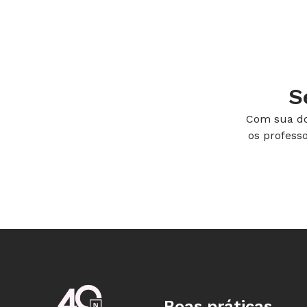
S
Com sua do
os profess
Ao entender os hábitos da comunidad
em soluções
Para Luciana Hubner, consultora p
Boas práticas