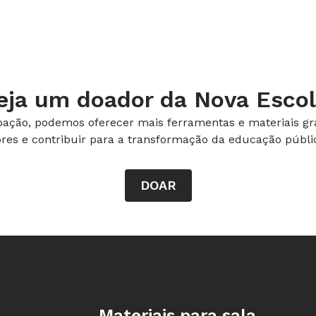
eja um doador da Nova Escol
ação, podemos oferecer mais ferramentas e materiais gra
ores e contribuir para a transformação da educação públic
DOAR
e, alunos e professor puderam pensar
edagógica de NOVA ESCOLA e
Rodapé da Nova Escola
Materiais para sala