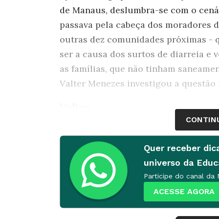
de Manaus, deslumbra-se com o cenár
passava pela cabeça dos moradores de
outras dez comunidades próximas - 
ser a causa dos surtos de diarreia e 
as famílias, que não tinham saneament
Valter Menezes investigou a questão 
Valter
CONTIN
Licenciado em Ciências pela Ufam, 
Biologia para o Nível Superior pela U
Quer receber dic
universo da Edu
Participe do canal da
ACESSE AGORA