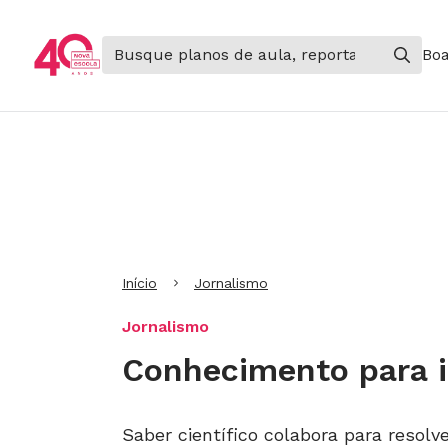
Boa
Ir para Cabeçalho
Ir para Menu
Ir para conteúdo principal
Ir para Rodapé
Início
Jornalismo
Jornalismo
Conhecimento para in
Saber científico colabora para resolv