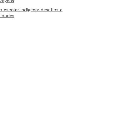
izagens
lo escolar indígena: desafios e
nidades