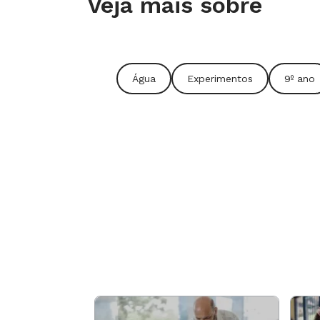
Veja mais sobre
Água
Experimentos
9º ano
"A Amazônia é um laboratório a céu a
aprendizagem, os alunos assimilam 
O trabalho iniciou com pesquisas e 
os usos da água, as formas de tratar 
decorrentes do consumo direto de f
discussões, a relação entre o aumen
do ano e as alterações no entorno não
destacou o fato de que, nas épocas d
a boiada em balsas em busca de melho
lavadas e os dejetos despejados na á
ciliar seriam os grandes responsávei