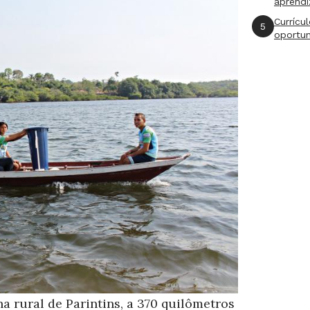
aprend
Currícu
5
oportu
a rural de Parintins, a 370 quilômetros