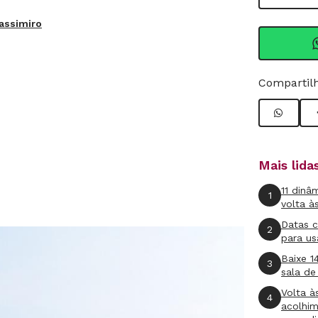
Cassimiro
Compartilh
Mais lid
11 dinâ
1
volta à
Datas 
2
para us
Baixe 1
3
sala de
Volta à
4
acolhi