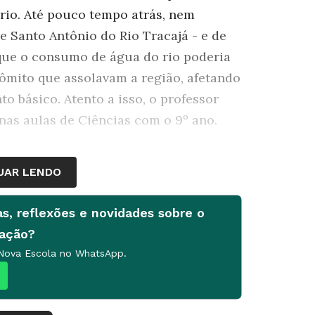
io. Até pouco tempo atrás, nem
 Santo Antônio do Rio Tracajá - e de
que o consumo de água do rio poderia
vômito que assolavam a região, afetando
o básico. Atento a isso, o professor
nas aulas de Ciências com o 9º ano.
UAR LENDO
com pós-graduação em Ensino de
niaselvi.
as, reflexões e novidades sobre o
cação?
 Nova Escola no WhatsApp.