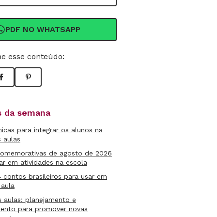
PDF NO WHATSAPP
e esse conteúdo:
as da semana
micas para integrar os alunos na
s aulas
comemorativas de agosto de 2026
ar em atividades na escola
4 contos brasileiros para usar em
 aula
s aulas: planejamento e
mento para promover novas