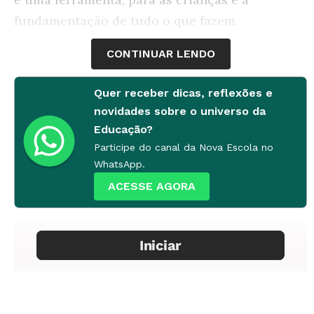
fundamentação de tudo o que fazem.
Marc Prensky
, escritor norte-americano, autor
CONTINUAR LENDO
do livro Teaching Digital Natives (Ensinando
Nativos Digitais, sem tradução para o
Quer receber dicas, reflexões e
português).
novidades sobre o universo da
Educação?
Participe do canal da Nova Escola no
WhatsApp.
Do sapiens ao zappiens
ACESSE AGORA
Sempre conectado
Os pesquisadores holandeses Wim Veen e Ben
Vrakking batizaram a geração que já nasce
conectada de Homo Zappiens. No livro Homo
Zappiens: Educando na Era Digital (140 págs.,
Ed. Artmed, tel. 0800-703-3444, 40 reais), eles