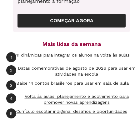
planejamento à formação
O que elas fazem na rede
COMEÇAR AGORA
90% brincam com jogos
Mais lidas da semana
45% pesquisam para a escola
11 dinâmicas para integrar os alunos na volta às aulas
34% assistem a desenhos e vídeos
1
Datas comemorativas de agosto de 2026 para usar em
2
atividades na escola
*Entrevistas com 2.516 crianças de 5 a 9 anos.
Baixe 14 contos brasileiros para usar em sala de aula
Fonte Pesquisa TIC Crianças 2010, cgi.br
3
#planejamento
Volta às aulas: planejamento e acolhimento para
4
promover novas aprendizagens
Radiografia de um nativo digital
Currículo escolar indígena: desafios e oportunidades
5
Socialização
O ciberespaço integra seu
cotidiano. É nele que compartilha suas
histórias e os conhecimentos adquiridos.