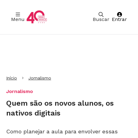
Menu
Buscar
Entrar
Ir para Cabeçalho
Ir para Menu
Ir para conteúdo principal
Ir para Rodapé
Início
Jornalismo
Jornalismo
Quem são os novos alunos, os
nativos digitais
Como planejar a aula para envolver essas