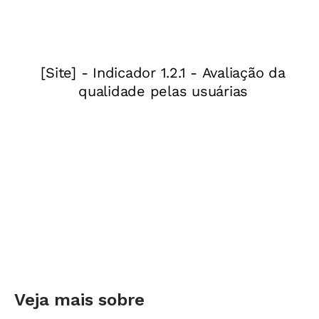
esclarecem que o comportamento
aparentemente caótico de zapear de um canal
para outro da TV e de navegar na internet não é
perda de tempo. Essas atitudes são a expressão
da habilidade de selecionar informações
rapidamente, executar múltiplas tarefas e
desenvolver um comportamento não linear. É
assim que eles se relacionam com o mundo e
também aprendem.
Onde os brasileiros acessam a internet
57% em casa
Veja mais sobre
35% em lanhouses