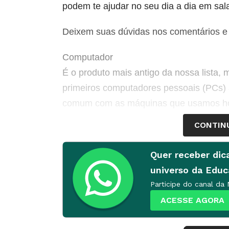
podem te ajudar no seu dia a dia em sala
Deixem suas dúvidas nos comentários e 
Computador
É o produto mais antigo da nossa lista,
primeiros computadores pessoais (PCs)
comum com as máquinas que usamos hoje
mesas) e os notebooks (aqueles de “abri
CONTIN
continuam sendo indispensáveis para qu
Quer receber dic
Como usá-lo no meu dia a dia?
universo da Edu
Ele é o mais completo de todos os acess
Participe do canal da
fazer apresentações de slides, montar pl
ACESSE AGORA
ESCOLA), organizar seus arquivos e im
assistir a vídeos e ouvir músicas com ma