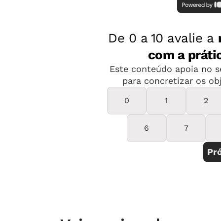
mais facilidade para planejar suas aulas
sala de aula e organizar seus registros.
Eu preciso dele?
Provavelmente sim. Eles são a principa
Apesar do surgimento de novos aparelh
conseguisse substitui-lo totalmente.
Smartphone
Com a possibilidade de acessar a interne
sociais como o Facebook, os smartpho
de pequenos (as telas maiores chegam a
possível instalar aplicativos que ajudam
a dia.
Como usá-lo no meu dia a dia?