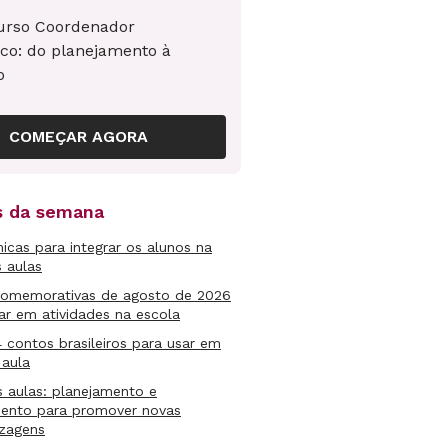
urso Coordenador
co: do planejamento à
o
COMEÇAR AGORA
as da semana
micas para integrar os alunos na
s aulas
comemorativas de agosto de 2026
ar em atividades na escola
4 contos brasileiros para usar em
 aula
s aulas: planejamento e
mento para promover novas
izagens