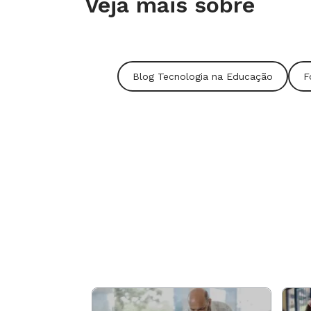
Veja mais sobre
Fotografar, filmar e gravar em áudio as 
facilitadas com o smartphone, principal
Evernote (sobre o qual nós já falamos
aq
você organizar sua agenda de tarefas e
Blog Tecnologia na Educação
F
Eu preciso dele?
Se você quiser um auxílio tecnológico pa
dos seus alunos, ele é a ferramenta ce
organização do dia a dia, como na mon
mails, etc. Se nenhuma dessas funções f
um pouco para comprar o seu.
Tablet
O mais novo e venerado dos produtos des
anteriores. A tela maior do que o smart
complexas com ele. A mobilidade, maior