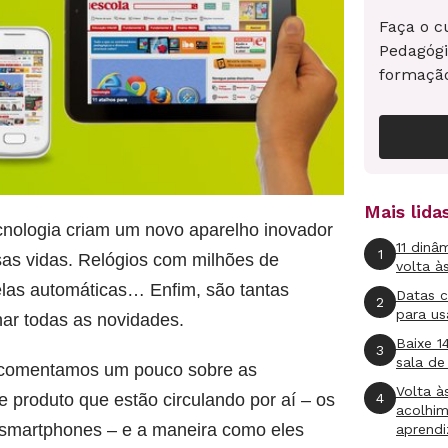
Faça o c
Pedagógi
formaçã
Mais lid
nologia criam um novo aparelho inovador
11 dinâ
1
s vidas. Relógios com milhões de
volta à
nelas automáticas… Enfim, são tantas
Datas 
2
para us
har todas as novidades.
Baixe 1
3
sala de
r, comentamos um pouco sobre as
Volta à
4
 de produto que estão circulando por aí – os
acolhi
 smartphones – e a maneira como eles
aprend