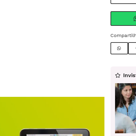
Compartilh
Invis