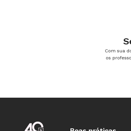
comprar aplicativos e publicações.
S
Com sua do
os profess
Boas práticas