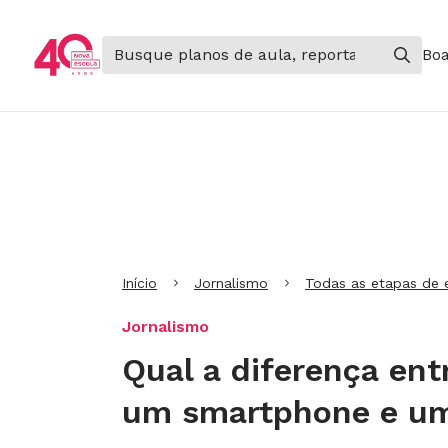
Boa
Ir para Cabeçalho
Ir para Menu
Ir para conteúdo principal
Ir para Rodapé
Início
Jornalismo
Todas as etapas de 
Jornalismo
Qual a diferença en
um smartphone e um