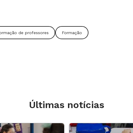
participações dos alunos são tarefas
mente se você possui aplicativos como o
ui)
. Ele também é uma mão na roda para
 compromissos.
ormação de professores
Formação
ra dar um toque multimídia ao portifólio
rta. Também é uma mão na roda na
tagem da sua agenda, checagem de e-
izer falta a você, você pode esperar mais
Últimas notícias
sa lista, é um intermediário entre os dois
phone permite que você faça tarefas mais
 do que a do computador, permite que você