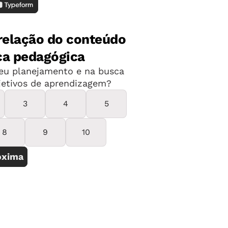
 nele, pesquisar materiais para usar em
l maneira de você ser alguém conectado.
os, ainda não surgiu nenhum que
t pelo celular e a popularização de redes
nes ganharam espaço no mercado. Apesar
 7 polegadas), são poderosos: neles, é
 a desenvolver boa parte das tarefas do dia