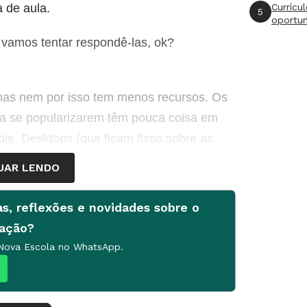
 de aula.
Currícu
5
oportu
vamos tentar respondê-las, ok?
 mas nem por isso tem menos recursos. Os
 a se popularizarem têm pouca coisa em
. Desktops (que ficam fixos sobre as
r e fechar”, que podemos carregar)
UAR LENDO
em quer estar conectado.
as, reflexões e novidades sobre o
cação?
órios. Nele, podemos escrever textos,
 Nova Escola no WhatsApp.
anilhas, visitar sites (como o de NOVA
agens — como os portifólios da turma —
is conforto. É bem provável que você sinta