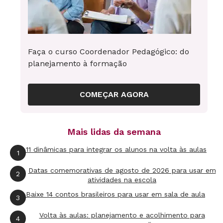
interesse de todos os professores, que podem
militar em favor da mudança da cultura
institucional e transformar essa agenda em
Faça o curso Coordenador Pedagógico: do
encontros dialógicos, essenciais e úteis à
planejamento à formação
prática docente.
COMEÇAR AGORA
Para remodelar um projeto de formação de
professores, vale questionar:
Mais lidas da semana
- O HTPC serve como apoio a sua atividade
11 dinâmicas para integrar os alunos na volta às aulas
1
profissional ou é mais um fator de complicação
Datas comemorativas de agosto de 2026 para usar em
2
em sua vida?
atividades na escola
- Os momentos coletivos são organizados com
Baixe 14 contos brasileiros para usar em sala de aula
3
base nos problemas e projetos educativos ou
Volta às aulas: planejamento e acolhimento para
4
são tomados por teorias e métodos exteriores?