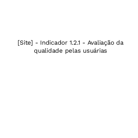
Em todos esses casos, a escola parece
desenhar-se como uma “caixa de ovos”. Essa
metáfora, criada pelo professor americano Dan
C. Lortie, da Universidade de Chicago, em 1975,
representa a solidão dos professores que,
apesar de aparentarem estar juntos no mesmo
ambiente, estão separados pelas paredes das
salas de aula. Diante desses cenários, busco
refletir com vocês: por que um tempo tão
significativo para o planejamento estratégico
dos professores parece ser uma tarefa tão
polêmica e complexa em alguns contextos? Por
que esse direito tem cara de obrigação para
parte dos educadores?