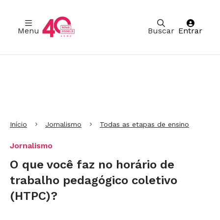
Menu
Buscar
Entrar
Ir para Cabeçalho
Ir para Menu
Ir para conteúdo principal
Ir para Rodapé
Início
Jornalismo
Todas as etapas de ensino
Jornalismo
O que você faz no horário de
trabalho pedagógico coletivo
(HTPC)?