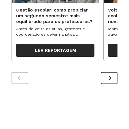
Gestão escolar: como propiciar
Volta às
um segundo semestre mais
acolhime
equilibrado para os professores?
novas ap
Antes da volta às aulas, gestores e
Momentos 
coordenadores devem analisar
ativa pode
resultados, definir prioridades e
para reorg
organizar ações para orientar o
propostas
LER REPORTAGEM
trabalho pedagógico ao longo do
período