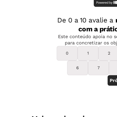
os dias, p
que começa
grupos, os
revistas e
e descobri
também co
Mário Lago. Foto: divulgação
Amélia e N
Portuguesa, foram exploradas paródia
poemas.
2. ELENCO E BUSCA DE REFERÊNCIAS
Para a escolha do elenco, que não dev
facilidade, uma saída é promover aud
em voz alta, cantem e dancem para qu