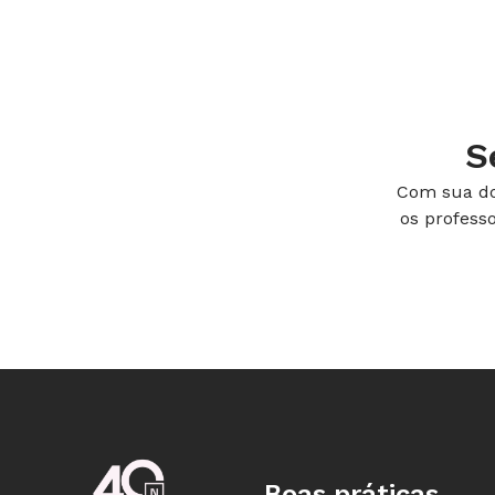
S
Com sua do
os profess
Boas práticas