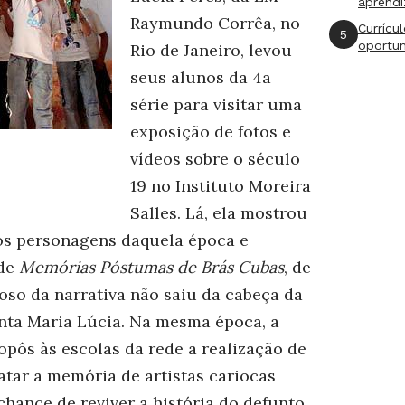
aprend
Raymundo Corrêa, no
Currícu
5
oportu
Rio de Janeiro, levou
seus alunos da 4a
série para visitar uma
exposição de fotos e
vídeos sobre o século
19 no Instituto Moreira
Salles. Lá, ela mostrou
os personagens daquela época e
 de
Memórias Póstumas de Brás Cubas
, de
oso da narrativa não saiu da cabeça da
onta Maria Lúcia. Na mesma época, a
pôs às escolas da rede a realização de
tar a memória de artistas cariocas
chance de reviver a história do defunto