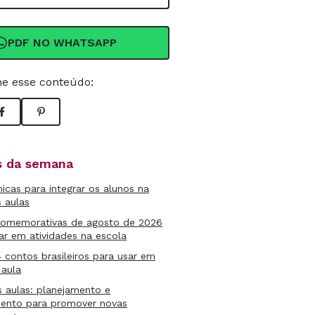
PDF NO WHATSAPP
e esse conteúdo:
as da semana
micas para integrar os alunos na
s aulas
comemorativas de agosto de 2026
ar em atividades na escola
4 contos brasileiros para usar em
 aula
s aulas: planejamento e
mento para promover novas