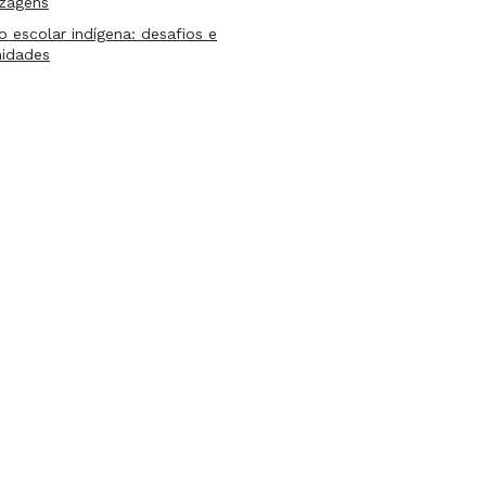
izagens
lo escolar indígena: desafios e
nidades