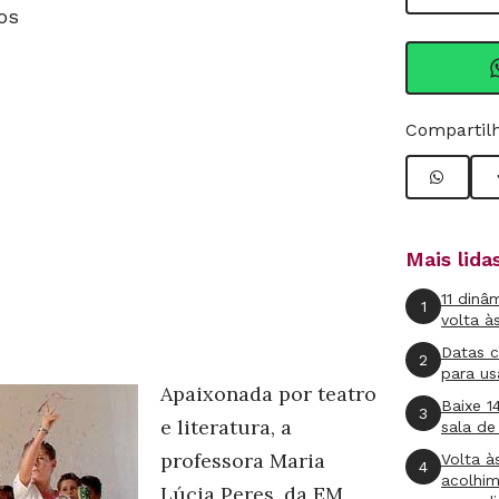
os
Compartilh
Mais lid
11 dinâ
1
volta à
Datas 
2
para us
Apaixonada por teatro
Baixe 1
3
e literatura, a
sala de
professora Maria
Volta à
4
acolhi
Lúcia Peres, da EM