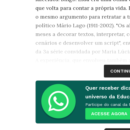
que volta para contar a própria vida
o mesmo argumento para retratar a tra
político Mário Lago (1911-2002). "Os
meses a decorar textos, interpretar, 
cenários e desenvolver um script", e
da 3a série convidada por Maria Lúcia
A experiência, que envolveu também a
resultou num bonito espetáculo. P.A.
CONTIN
Sequência de atividades
Quer receber dic
universo da Edu
1.PESQUISA E ADAPTAÇÃO
Participe do canal da
ACESSE AGORA
Produzir u
montar um 