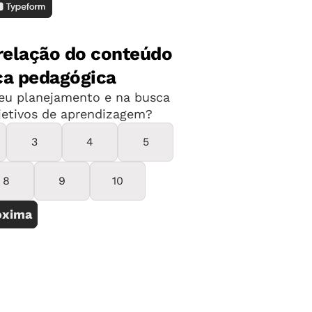
elo menos 50 minutos para as atividades,
m com as pesquisas. Divididos em
 alunos do Rio buscaram em jornais,
 internet informações sobre Mário Lago
ram que o simpático ator de novelas era
mpositor de canções famosas, como
ada Além
. Nas aulas de Língua
s e paráfrases na criação de músicas e
e privilegiar só os que têm mais
ições em que os alunos façam leituras
e todos possam avançar. O júri é