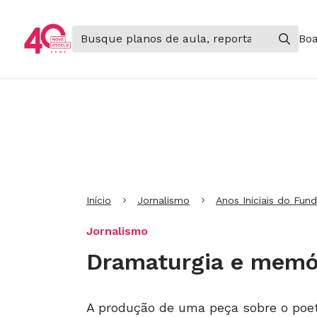
Boa
Ir para Cabeçalho
Ir para Menu
Ir para conteúdo principal
Ir para Rodapé
Início
Jornalismo
Anos Iniciais do Fun
Jornalismo
Dramaturgia e memó
A produção de uma peça sobre o poet