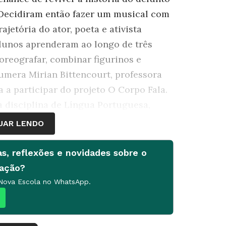
. Decidiram então fazer um musical com
jetória do ator, poeta e ativista
 alunos aprenderam ao longo de três
coreografar, combinar figurinos e
numera Mirian Bittencourt, professora
 a participar do projeto O Corpo Fala.
 disciplina de Língua Portuguesa,
UAR LENDO
as, reflexões e novidades sobre o
cação?
 Nova Escola no WhatsApp.
m musical exige organização. Ao
cronograma, o ideal é reservar, todos