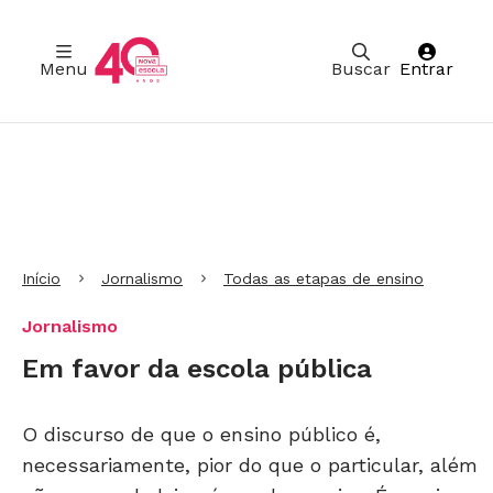
Menu
Buscar
Entrar
Ir para Cabeçalho
Ir para Menu
Ir para conteúdo principal
Ir para Rodapé
Início
Jornalismo
Todas as etapas de ensino
Jornalismo
Em favor da escola pública
O discurso de que o ensino público é,
necessariamente, pior do que o particular, além