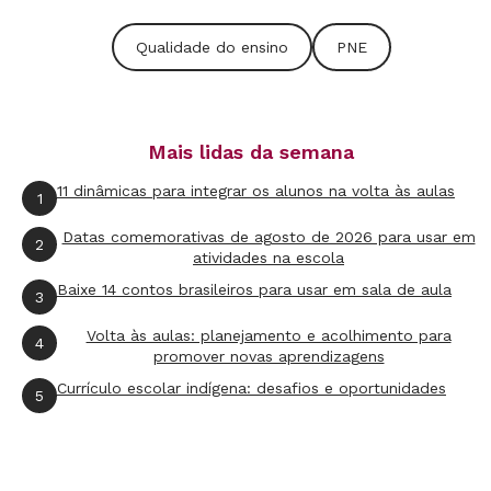
pais hoje acreditam que a única maneira de
garantir uma Educação de qualidade para os
Qualidade do ensino
PNE
filhos é matriculando-os em uma instituição
privada", explica Jamil Cury. Esse pensamento,
além de fazer com que desembolsem valores
Mais lidas da semana
altos sem garantia de um retorno concreto,
11 dinâmicas para integrar os alunos na volta às aulas
1
enfraquece a luta por um ensino gratuito e de
qualidade. Mudar essa realidade é necessário.
Datas comemorativas de agosto de 2026 para usar em
2
atividades na escola
Baixe 14 contos brasileiros para usar em sala de aula
3
A escola pública é um direito e precisa ser vista
como tal, além de ser uma instituição de
Volta às aulas: planejamento e acolhimento para
4
promover novas aprendizagens
extrema importância para o fortalecimento da
Currículo escolar indígena: desafios e oportunidades
5
democracia. "Países como França, Estados
Unidos e Alemanha, que possuem um sistema
democrático bastante amadurecido, têm um