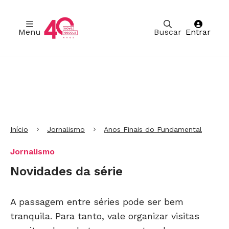
Menu
Buscar
Entrar
Ir para Cabeçalho
Ir para Menu
Ir para conteúdo principal
Ir para Rodapé
Início
Jornalismo
Anos Finais do Fundamental
Jornalismo
Novidades da série
A passagem entre séries pode ser bem
tranquila. Para tanto, vale organizar visitas