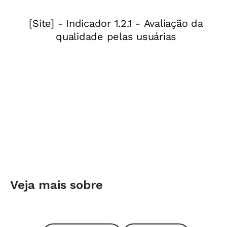
Borguezon, uma delas é a palestra, feita em
novembro, para todos os estudantes de 5º ano.
No evento, os educadores se apresentam,
traçam um panorama dos conteúdos e tiram
dúvidas. "Esse tipo de encontro é proveitoso. A
garotada fica ansiosa e procuramos mostrar
que esse é um processo pelo qual todos
passam", destaca Borguezon.
Além do contato com os futuros professores, é
válido promover a interação dos mais novos
com os mais velhos. Assim, os que já se
Veja mais sobre
adaptaram ao novo jeito de estudar explicam
aos outros como fizeram para se adequar
(confira as principais dificuldades dessa fase e as