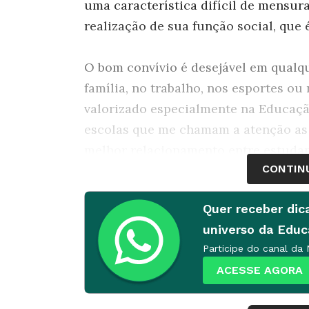
uma característica difícil de mensura
realização de sua função social, que é
O bom convívio é desejável em qualqu
família, no trabalho, nos esportes ou 
valorizado especialmente na Educação.
escolas que me chamam a atenção as
melhor relacionamento entre estudant
CONTIN
e comunidade. Posso mostrar que são
sempre tão presentes.
Quer receber dic
universo da Edu
Antes de tudo, para um bom convívio, 
Participe do canal da
por mais óbvio que pareça, nem semp
ACESSE AGORA
a treinamento e transferência de inf
chegam a ser evitadas a pretexto de