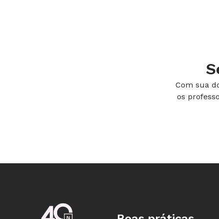
S
Com sua do
os profess
Boas práticas