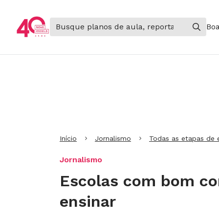
Boa
Ir para Cabeçalho
Ir para Menu
Ir para conteúdo principal
Ir para Rodapé
Início
Jornalismo
Todas as etapas de 
Jornalismo
Escolas com bom con
ensinar