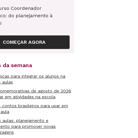
urso Coordenador
co: do planejamento à
o
COMEÇAR AGORA
as da semana
micas para integrar os alunos na
s aulas
comemorativas de agosto de 2026
ar em atividades na escola
4 contos brasileiros para usar em
 aula
s aulas: planejamento e
mento para promover novas
izagens