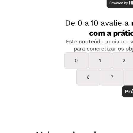
resta é uma relação de competição e
entre eles e seus professores. Já se 
salas de aula e em atividades de senti
científico, o aprendizado se dá em u
relações de confiança e amizade se e
ocorrer por iniciativa de um profess
projeto educativo que promove a conv
jovens.
Quando são discutidas as responsabi
regras de convívio não são ignoradas,
de comportamento e o exercício de a
compreendido. Melhor ainda: se os no
apresentados pelos que os antecede
suas metas, eles farão parte de um c