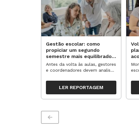
Gestão escolar: como
Vol
propiciar um segundo
pl
semestre mais equilibrado
ac
para os professores?
no
Antes da volta às aulas, gestores
Mom
e coordenadores devem analisar
esc
resultados, definir prioridades e
de 
organizar ações para orientar o
tem
LER REPORTAGEM
trabalho pedagógico ao longo
seg
do período