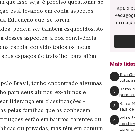
 que isso seja, é preciso questionar se
Faça o c
ação está levando em conta aspectos
Pedagógi
 da Educação que, se forem
formaçã
ados, podem ser também esquecidos. Ao
m desses aspectos, a boa convivência
s na escola, convido todos os meus
 seus espaços de trabalho, para além
Mais lid
11 dinâ
1
volta à
pelo Brasil, tenho encontrado algumas
Datas 
2
lho para seus alunos, ex-alunos e
para us
ear liderança em classificações -
Baixe 1
3
as pelas famílias que as conhecem.
sala de
Volta à
stituições estão em bairros carentes ou
4
acolhi
públicas ou privadas, mas têm em comum
aprend