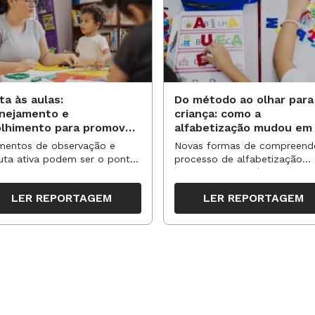
ta às aulas:
Do método ao olhar para
anejamento e
criança: como a
olhimento para promover
alfabetização mudou em
vas aprendizagens
anos?
entos de observação e
Novas formas de compreend
uta ativa podem ser o ponto
processo de alfabetização
partida para reorganizar
influenciaram políticas e
pos, espaços e propostas no
práticas, transformando o en
LER REPORTAGEM
LER REPORTAGEM
undo semestre
da leitura e da escrita