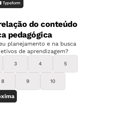
ntre alunos e de recíproca cobrança
o convívio participativo é promovido nas
do social, artístico, técnico ou
m processo cooperativo, no qual
stabelecem naturalmente. Isso pode
or, mas só se generaliza quando há um
ivência de toda a equipe escolar e dos
lidades de cada um na formação, as
 as relações não se limitam a queixas
utoridade, quando necessário, é
vos alunos, pais e professores forem
ram à forma com que a escola cumpre
ompromisso para enfrentar problemas, e