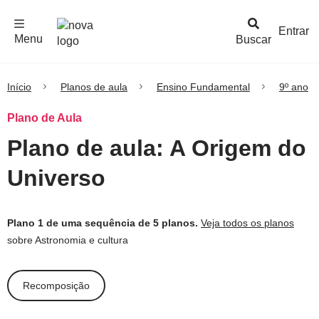
F
c
h
a
r
M
e
n
Logo
e
u
Entrar
Menu
Buscar
Nova
Escola
Início
Planos de aula
Ensino Fundamental
9º ano
Plano de Aula
Plano de aula: A Origem do
Universo
Plano 1 de uma sequência de 5 planos.
Veja todos os planos
sobre Astronomia e cultura
Recomposição