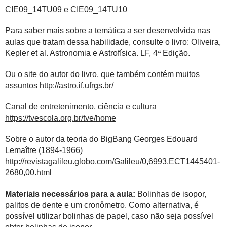
CIE09_14TU09 e CIE09_14TU10
Para saber mais sobre a temática a ser desenvolvida nas
aulas que tratam dessa habilidade, consulte o livro: Oliveira,
Kepler et al. Astronomia e Astrofísica. LF, 4ª Edição.
Ou o site do autor do livro, que também contém muitos
assuntos
http://astro.if.ufrgs.br/
Canal de entretenimento, ciência e cultura
https://tvescola.org.br/tve/home
Sobre o autor da teoria do BigBang Georges Edouard
Lemaître (1894-1966)
http://revistagalileu.globo.com/Galileu/0,6993,ECT1445401-
2680,00.html
Materiais necessários para a aula:
Bolinhas de isopor,
palitos de dente e um cronômetro. Como alternativa, é
possível utilizar bolinhas de papel, caso não seja possível