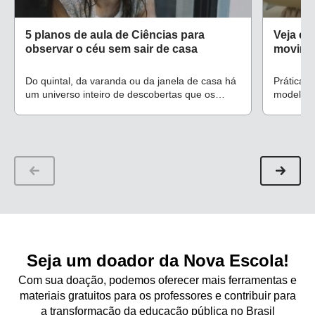
5 planos de aula de Ciências para
Veja co
observar o céu sem sair de casa
movimen
Do quintal, da varanda ou da janela de casa há
Prática 
um universo inteiro de descobertas que os
modelos 
professores podem propor para os alunos do
Fundamental
Seja um doador da Nova Escola!
Com sua doação, podemos oferecer mais ferramentas e
materiais gratuitos para os professores e contribuir para
a transformação da educação pública no Brasil