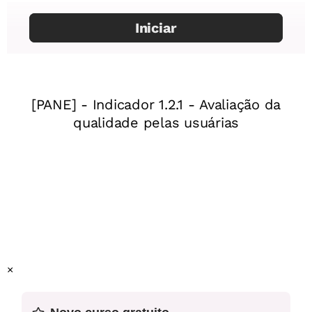
Habilidade da Base Nacional Comum Curricular
(EF09CI15) Relacionar diferentes leituras do céu e
explicações sobre a origem da Terra, do Sol ou do Sistema
Solar, às necessidades de distintas culturas (agricultura,
caça, mito, orientação espacial e temporal etc.).
Este plano foi elaborado pelo Time de Autores NOVA
ESCOLA.
Professor-autor:
Willian Takemitsu Shigeyosi
Mentor:
Roseday Santos Nascimento
×
Especialista:
Leandro Holanda