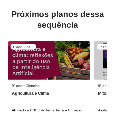
Próximos planos dessa
sequência
Plano 2 de 5
Plano 3 d
9º ano • Ciências
9º ano • C
Agricultura e Clima
Mitos e 
Alinhado à BNCC do tema Terra e Universo.
Alinhado 