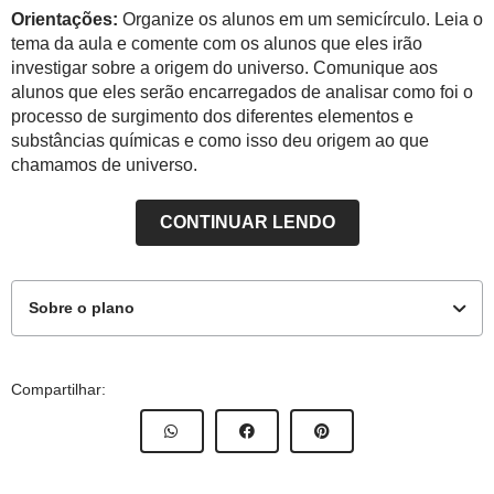
Orientações:
Organize os alunos em um semicírculo. Leia o
tema da aula e comente com os alunos que eles irão
investigar sobre a origem do universo. Comunique aos
alunos que eles serão encarregados de analisar como foi o
processo de surgimento dos diferentes elementos e
substâncias químicas e como isso deu origem ao que
chamamos de universo.
CONTINUAR LENDO
Sobre o plano
9º Ano
Compartilhar:
Objetivos de aprendizagem
Relacionar a origem do universo com a teoria do BigBang