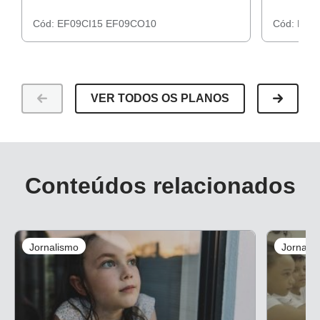
Cód:
EF09CI15
EF09CO10
Cód:
EF09
VER TODOS OS PLANOS
Conteúdos relacionados
Jornalismo
Jornali