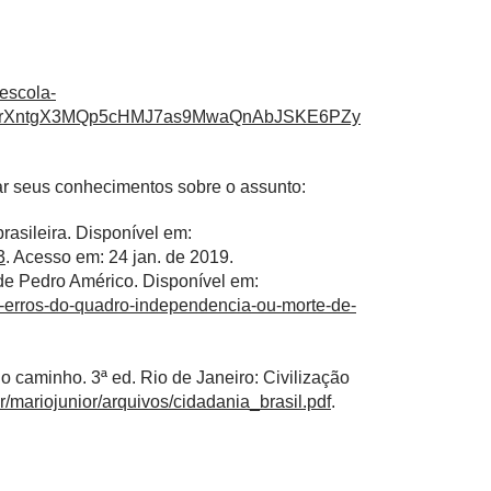
-escola-
WRrXntgX3MQp5cHMJ7as9MwaQnAbJSKE6PZy
r seus conhecimentos sobre o assunto:
rasileira. Disponível em:
3
. Acesso em: 24 jan. de 2019.
 de Pedro Américo. Disponível em:
o-erros-do-quadro-independencia-ou-morte-de-
 caminho. 3ª ed. Rio de Janeiro: Civilização
r/mariojunior/arquivos/cidadania_brasil.pdf
.