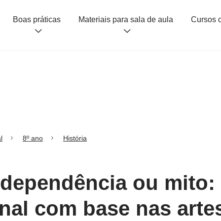
Boas práticas
Materiais para sala de aula
l
8º ano
História
ndependência ou mito:
nal com base nas artes