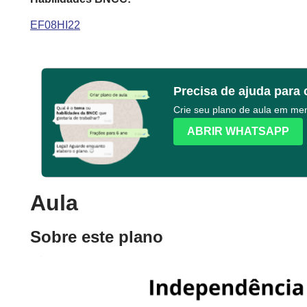
EF08HI22
Precisa de ajuda para 
Crie seu plano de aula em m
ABRIR WHATSAPP
Aula
Sobre este plano