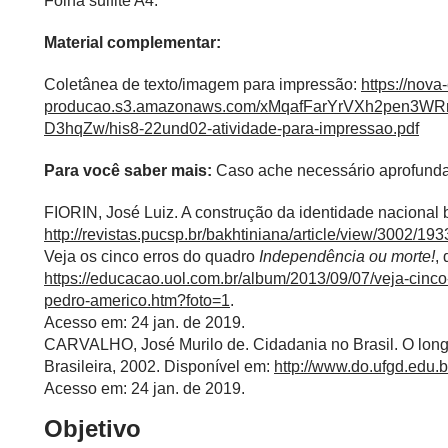
Folha sulfite A4.
Material complementar:
Coletânea de texto/imagem para impressão:
https://nova
producao.s3.amazonaws.com/xMqafFarYrVXh2pen3
D3hqZw/his8-22und02-atividade-para-impressao.pdf
Para você saber mais:
Caso ache necessário aprofunda
FIORIN, José Luiz. A construção da identidade nacional b
http://revistas.pucsp.br/bakhtiniana/article/view/3002/193
Veja os cinco erros do quadro
Independência ou morte!
,
https://educacao.uol.com.br/album/2013/09/07/veja-cinc
pedro-americo.htm?foto=1
.
Acesso em: 24 jan. de 2019.
CARVALHO, José Murilo de. Cidadania no Brasil. O longo
Brasileira, 2002. Disponível em:
http://www.do.ufgd.edu.b
Acesso em: 24 jan. de 2019.
Objetivo