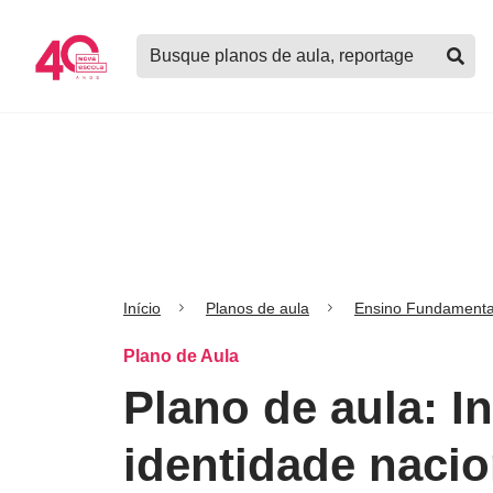
Logo
Buscar
Nova
planos
Escola
de
aula,
notícias,
cursos
e
mais
Início
Planos de aula
Ensino Fundamenta
Plano de Aula
Plano de aula: I
identidade nacio