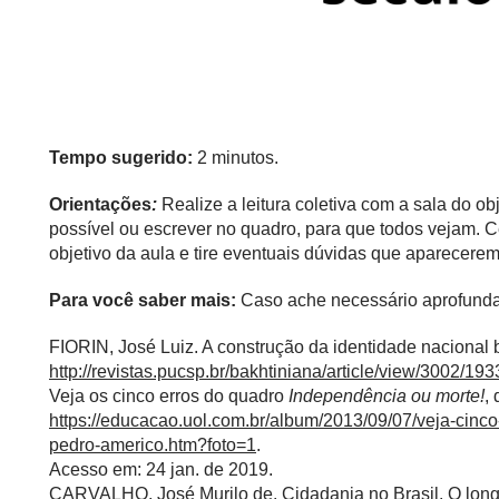
Tempo sugerido:
2 minutos.
Orientações
:
Realize a leitura coletiva com a sala do ob
possível ou escrever no quadro, para que todos vejam. 
objetivo da aula e tire eventuais dúvidas que aparecerem
Para você saber mais:
Caso ache necessário aprofunda
FIORIN, José Luiz. A construção da identidade nacional b
http://revistas.pucsp.br/bakhtiniana/article/view/3002/193
Veja os cinco erros do quadro
Independência ou morte!
,
https://educacao.uol.com.br/album/2013/09/07/veja-cinc
pedro-americo.htm?foto=1
.
Acesso em: 24 jan. de 2019.
CARVALHO, José Murilo de. Cidadania no Brasil. O longo