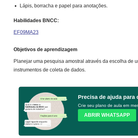
Lápis, borracha e papel para anotações.
Habilidades BNCC:
EF09MA23
Objetivos de aprendizagem
Planejar uma pesquisa amostral através da escolha de u
instrumentos de coleta de dados.
Precisa de ajuda para 
Crie seu plano de aula em m
ABRIR WHATSAPP