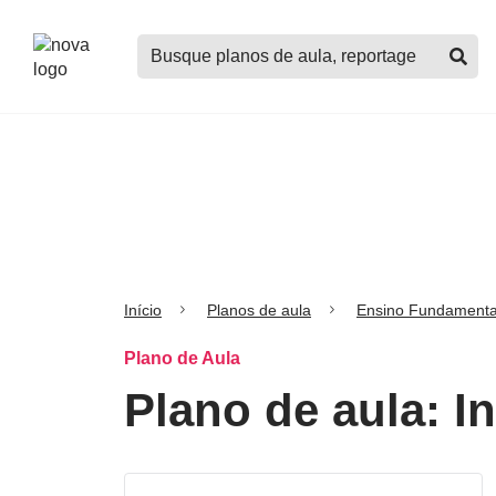
Logo
Buscar
Nova
planos
Escola
de
aula,
notícias,
cursos
e
mais
Início
Planos de aula
Ensino Fundamenta
Plano de Aula
Plano de aula: I