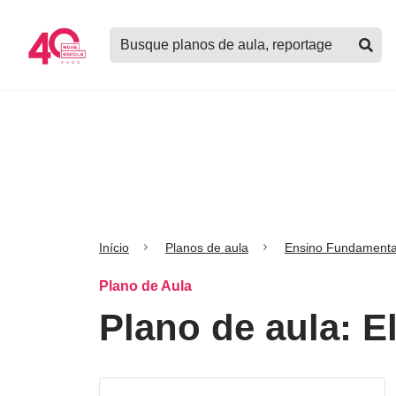
Logo
Buscar
Nova
planos
Escola
de
aula,
notícias,
cursos
e
mais
Início
Planos de aula
Ensino Fundamenta
Plano de Aula
Plano de aula: E