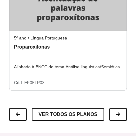
5º ano • Língua Portuguesa
5º
Proparoxítonas
P
Alinhado à BNCC do tema Análise linguística/Semiótica.
Al
Cód:
EF05LP03
C
VER TODOS OS PLANOS