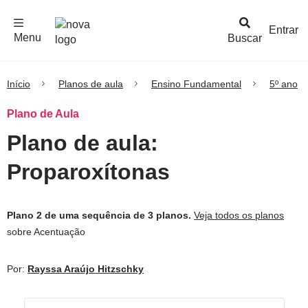
F
c
h
a
r
M
e
n
Logo
e
u
Entrar
Menu
Buscar
Nova
Escola
Início
Planos de aula
Ensino Fundamental
5º ano
Plano de Aula
Plano de aula:
Proparoxítonas
Plano 2 de uma sequência de 3 planos.
Veja todos os planos
sobre Acentuação
Por:
Rayssa Araújo Hitzschky