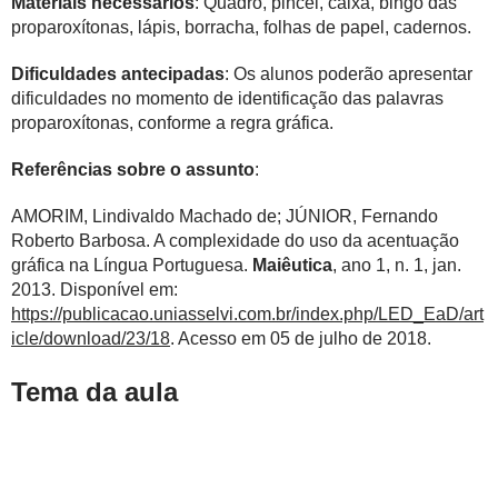
Materiais necessários
: Quadro, pincel, caixa, bingo das
proparoxítonas, lápis, borracha, folhas de papel, cadernos.
Dificuldades antecipadas
: Os alunos poderão apresentar
dificuldades no momento de identificação das palavras
proparoxítonas, conforme a regra gráfica.
Referências sobre o assunto
:
AMORIM, Lindivaldo Machado de; JÚNIOR, Fernando
Roberto Barbosa. A complexidade do uso da acentuação
gráfica na Língua Portuguesa.
Maiêutica
, ano 1, n. 1, jan.
2013. Disponível em:
https://publicacao.uniasselvi.com.br/index.php/LED_EaD/art
icle/download/23/18
. Acesso em 05 de julho de 2018.
Tema da aula