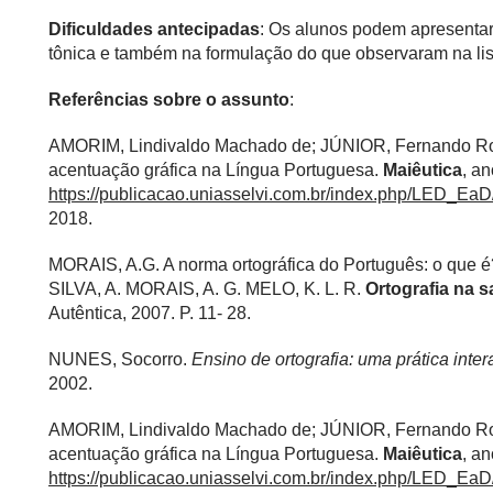
Dificuldades antecipadas
: Os alunos podem apresentar
tônica e também na formulação do que observaram na lis
Referências sobre o assunto
:
AMORIM, Lindivaldo Machado de; JÚNIOR, Fernando Rob
acentuação gráfica na Língua Portuguesa.
Maiêutica
, an
https://publicacao.uniasselvi.com.br/index.php/LED_EaD
2018.
MORAIS, A.G. A norma ortográfica do Português: o que 
SILVA, A. MORAIS, A. G. MELO, K. L. R.
Ortografia na s
Autêntica, 2007. P. 11- 28.
NUNES, Socorro.
Ensino de ortografia: uma prática inter
2002.
AMORIM, Lindivaldo Machado de; JÚNIOR, Fernando Rob
acentuação gráfica na Língua Portuguesa.
Maiêutica
, an
https://publicacao.uniasselvi.com.br/index.php/LED_EaD