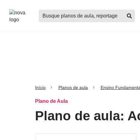
Logo
Buscar
Nova
planos
Escola
de
aula,
notícias,
cursos
e
mais
Início
Planos de aula
Ensino Fundamenta
Plano de Aula
Plano de aula: 