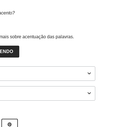
acento?
 mais sobre acentuação das palavras.
LENDO
ores NOVA ESCOLA