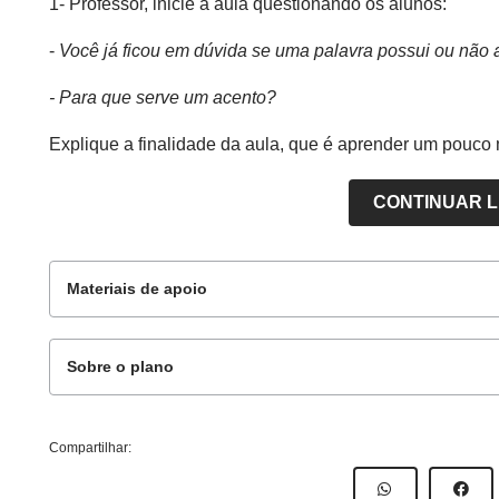
1- Professor, inicie a aula questionando os alunos:
-
Você já ficou em dúvida se uma palavra possui ou não 
- Para que serve um acento?
Explique a finalidade da aula, que é aprender um pouco
CONTINUAR 
Materiais de apoio
Sobre o plano
Para o professor
Este plano de aula foi produzido pelo Time de Aut
Compartilhar:
Professor-autor
: Tânia Paulino