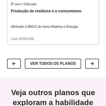
5º ano • Ciências
5º
Produção de resíduos e o consumismo
T
c
Alinhado à BNCC do tema Matéria e Energia.
Al
Cód:
EF05CI05
C
VER TODOS OS PLANOS
Veja outros planos que
exploram a habilidade