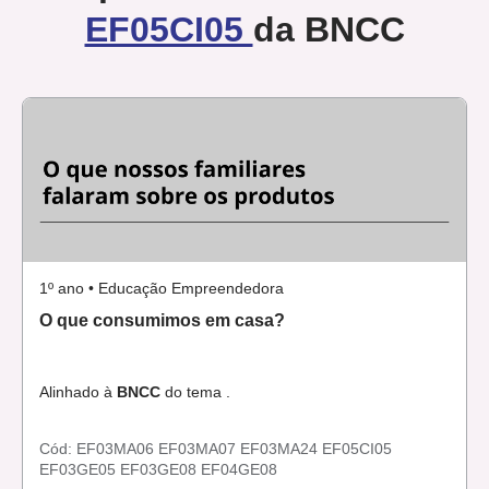
EF05CI05
da BNCC
1º ano • Educação Empreendedora
O que consumimos em casa?
Alinhado à
BNCC
do tema .
Cód:
EF03MA06
EF03MA07
EF03MA24
EF05CI05
EF03GE05
EF03GE08
EF04GE08