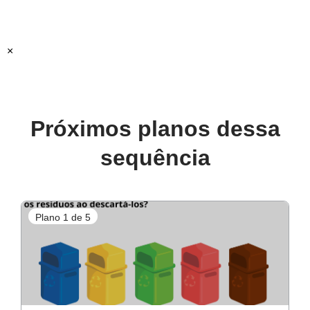
Professor-autor:
Eliane Barreto Maia Santos
Mentor:
Roseday Santos Nascimento
×
Especialista:
Margareth Polido
Próximos planos dessa
sequência
Plano 1 de 5
P