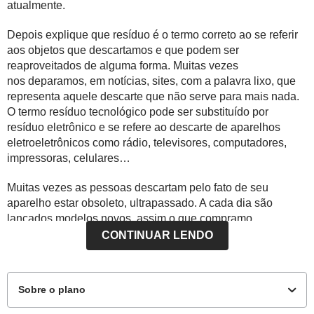
atualmente.
Depois explique que resíduo é o termo correto ao se referir
aos objetos que descartamos e que podem ser
reaproveitados de alguma forma. Muitas vezes
nos deparamos, em notícias, sites, com a palavra lixo, que
representa aquele descarte que não serve para mais nada.
O termo resíduo tecnológico pode ser substituído por
resíduo eletrônico e se refere ao descarte de aparelhos
eletroeletrônicos como rádio, televisores, computadores,
impressoras, celulares…
Muitas vezes as pessoas descartam pelo fato de seu
aparelho estar obsoleto, ultrapassado. A cada dia são
lançados modelos novos, assim o que compramo,
hoje, em um ano já estará ultrapassado, vai do luxo ao lixo
CONTINUAR LENDO
de forma bem acelerada.
Sobre o plano