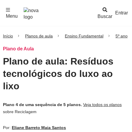
F
c
h
a
r
M
e
n
Logo
e
u
Entrar
Menu
Buscar
Nova
Escola
Início
Planos de aula
Ensino Fundamental
5º ano
Plano de Aula
Plano de aula: Resíduos
tecnológicos do luxo ao
lixo
Plano 4 de uma sequência de 5 planos.
Veja todos os planos
sobre Reciclagem
Por:
Eliane Barreto Maia Santos