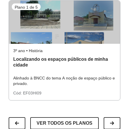
Plano 1 de 5
P
3º ano • História
3º
Localizando os espaços públicos de minha
A
cidade
Alinhado à BNCC do tema A noção de espaço público e
Al
privado.
pr
Cód:
EF03HI09
C
VER TODOS OS PLANOS