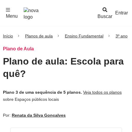
F
c
h
a
r
M
e
n
Logo
e
u
Entrar
Menu
Buscar
Nova
Escola
Início
Planos de aula
Ensino Fundamental
3º ano
Plano de Aula
Plano de aula: Escola para
quê?
Plano 3 de uma sequência de 5 planos.
Veja todos os planos
sobre Espaços públicos locais
Por:
Renata da Silva Gonçalves