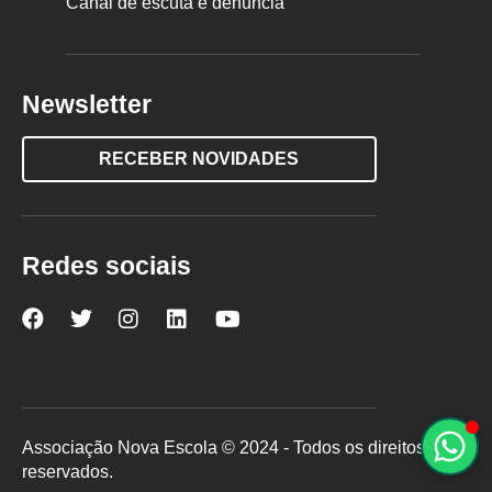
Canal de escuta e denúncia
Newsletter
RECEBER NOVIDADES
Redes sociais
Nova
Nova
Nova
Nova
Nova
Escola
Escola
Escola
Escola
Escola
no
no
no
no
no
Facebook
Twitter
Instagram
LinkedIn
YouTube
Associação Nova Escola © 2024 - Todos os direitos
reservados.